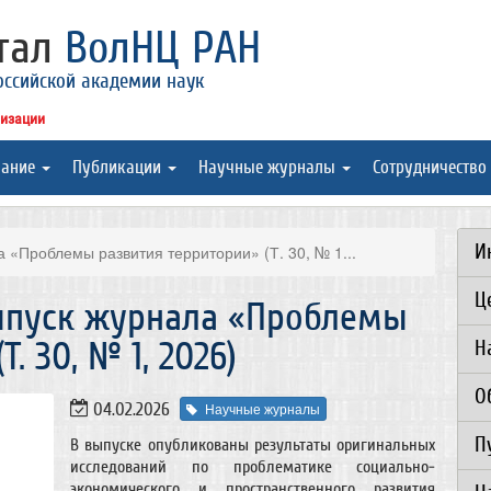
ртал
ВолНЦ РАН
оссийской академии наук
низации
вание
Публикации
Научные журналы
Сотрудничество
И
 «Проблемы развития территории» (Т. 30, № 1...
Ц
ыпуск журнала «Проблемы
. 30, № 1, 2026)
Н
О
04.02.2026
Научные журналы
П
В выпуске опубликованы результаты оригинальных
исследований по проблематике социально-
экономического и пространственного развития