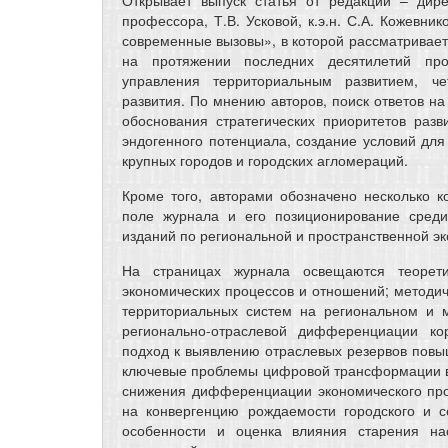
Открывает выпуск статья от редакции – дире
профессора, Т.В. Усковой, к.э.н. С.А. Кожевни
современные вызовы», в которой рассматривае
на протяжении последних десятилетий про
управления территориальным развитием, че
развития. По мнению авторов, поиск ответов н
обоснования стратегических приоритетов раз
эндогенного потенциала, создание условий для 
крупных городов и городских агломераций.
Кроме того, авторами обозначено несколько к
поле журнала и его позиционирование среди
изданий по региональной и пространственной э
На страницах журнала освещаются теорети
экономических процессов и отношений; методич
территориальных систем на региональном и 
регионально-отраслевой дифференциации кор
подход к выявлению отраслевых резервов повы
ключевые проблемы цифровой трансформации в 
снижения дифференциации экономического про
на конвергенцию рождаемости городского и с
особенности и оценка влияния старения на