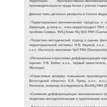
территорий; пространственно-экономет
производительности труда Китая с учетом старе
Данные темы детально раскрыты в статьях веду
«Территориально-экономические процессы и о
Лаженцев, д.геогр.н., член-корреспондент РАН, 
проблем Севера, ФИЦ Коми НЦ УрО РАН (Сыктыв
«Теоретико-методический подход к оценке фин
территориальной системы» И.В. Наумов, к.э.н., 
с.н.с. Института экономики УрО РАН (Екатеринбур
«Регионально-отраслевая дифференциация корп
оценки» Л.В. Бабич, к.э.н., первый заместитель
(Вологда);
«Отраслевые резервы повышения производител
Вологодской области)» Е.В. Лукин, к.э.н., в.н
Лисенков, инженер-исследователь ВолНЦ РАН (В
«Снижение дифференциации экономического пр
теоретико-методологические и практические асп
«Влияние улучшения жилищных условий на конв