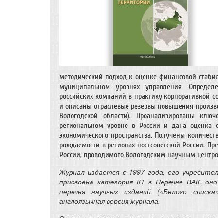
методический подход к оценке финансовой стаби
муниципальном уровнях управления. Определ
российских компаний в практику корпоративной с
и описаны отраслевые резервы повышения произво
Вологодской области). Проанализированы кл
региональном уровне в России и дана оценка 
экономического пространства. Получены количес
рождаемости в регионах постсоветской России. П
России, проводимого Вологодским научным центром
Журнал издается с 1997 года, его учредите
присвоена категория К1 в Перечне ВАК, оно
перечня научных изданий («Белого списк
англоязычная версия журнала.