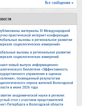
Все сообщения »
овости
публикованы материалы XI Международной
аучно-практической интернет-конференции
Глобальные вызовы и региональное развитие
 зеркале социологических измерений»
лобальные вызовы и региональное развитие
 зеркале социологических измерений
ышел новый выпуск информационно-
налитического бюллетеня «Эффективность
осударственного управления в оценках
аселения», посвященный результатам
оциологического опроса жителей Вологодской
ласти в июне 2026 года
азвитие академической науки в регионе:
руглый стол с участием представителей
анкт‑Петербурга и Вологодской области