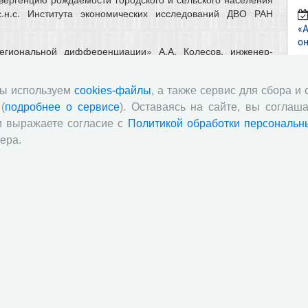
 с.н.с. Института экономических исследований ДВО РАН
«
он
егиональной дифференциации» А.А. Колесов, инженер-
нализ влияния старения населения на динамику
мы используем
cookies-файлы
, а также сервис для сбора и
ян Лин, аспирант МШЭ, МГУ им. М.В. Ломоносова (Москва).
(
подробнее о сервисе
). Оставаясь на сайте, вы соглаша
и выражаете согласие с
Политикой обработки персональн
ика «Мониторинг перемен». В ней отражены результаты
 ноябре 2025 года, касающегося роста доходов населения
ера.
тельской активности, подготовленные в.н.с. заведующим
вания территориального развития Е.В. Лукиным и н.с. М.А.
ны не только ученым, но и представителям региональных и
 научно обоснованные предложения, которые могут быть
ниципального управления.
ыпуска можно ознакомиться на
сайте издания
.