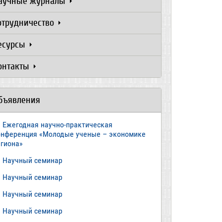
аучные журналы
отрудничество
есурсы
онтакты
бъявления
Ежегодная научно-практическая
онференция «Молодые ученые – экономике
егиона»
​Научный семинар
​Научный семинар
Научный семинар
​Научный семинар