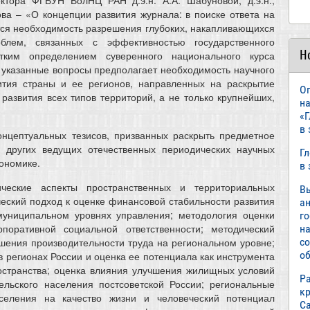
ктора ФГБУН ВолНЦ РАН д.э.н. А.А. Шабуновой, д.э.н.,
кова – «О концепции развития журнала: в поиске ответа на
тся необходимость разрешения глубоких, накапливающихся
блем, связанных с эффективностью государственного
Н
тким определением суверенного национального курса
а указанные вопросы предполагает необходимость научного
вития страны и ее регионов, направленных на раскрытие
О
развития всех типов территорий, а не только крупнейших,
н
«
в
онцептуальных тезисов, призванных раскрыть предметное
 других ведущих отечественных периодических научных
Г
кономике.
в
ческие аспекты пространственных и территориальных
В
еский подход к оценке финансовой стабильности развития
а
муниципальном уровнях управления; методология оценки
г
поративной социальной ответственности; методический
н
с
шения производительности труда на региональном уровне;
об
регионах России и оценка ее потенциала как инструмента
странства; оценка влияния улучшения жилищных условий
Р
ельского населения постсоветской России; региональные
к
селения на качество жизни и человеческий потенциал
С