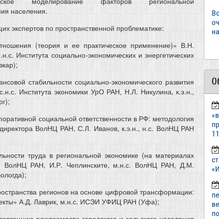
рическое моделирование факторов региональной
ния населения.
В
о
щих экспертов по пространственной проблематике:
на
тношения (теория и ее практическое применение)» В.Н.
г.н.с. Института социально-экономических и энергетических
кар);
О
ансовой стабильности социально-экономического развития
с.н.с. Института экономики УрО РАН, Н.Л. Никулина, к.э.н.,
г);
«
оративной социальной ответственности в РФ: методология
пр
 директора ВолНЦ РАН, С.Л. Иванов, к.э.н., н.с. ВолНЦ РАН
11
ьности труда в региональной экономике (на материалах
ст
.с. ВолНЦ РАН, И.Р. Чеплинските, м.н.с. ВолНЦ РАН, Д.М.
«И
ологда);
остранства регионов на основе цифровой трансформации:
п
екты» А.Д. Лаврик, м.н.с. ИСЭИ УФИЦ РАН (Уфа);
в
по
ергенцию рождаемости городского и сельского населения