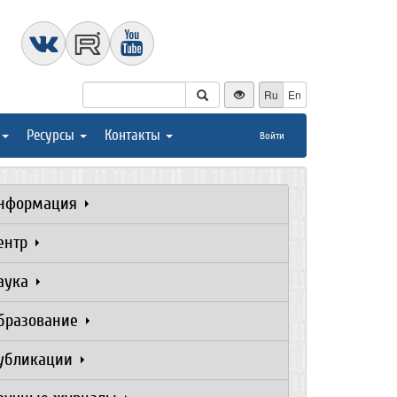
Ru
En
Ресурсы
Контакты
Войти
нформация
ентр
аука
бразование
убликации