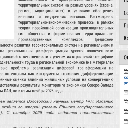
Н
территориальных систем на разных уровнях (страна,
регион, муниципалитет) в условиях обострения
С
внешних и внутренних вызовов. Рассмотрены
территориально-экономические процессы в рамках
Р
теории порайонной организации производительных
сил общества и формирования территориально-
К
производственных комплексов. Предложен
льности развития территориальных систем на региональном и
ена региональная дифференциация уровня вовлеченности
оциальной ответственности с учетом их отраслевой специфики
О
дительности труда в региональной экономике (на материалах
ючевые проблемы реализации цифровой трансформации на
ее потенциала как инструмента снижения дифференциации
к
твенные оценки влияния жилищных условий на конвергенцию
р
редставлены результаты мониторинга экономики Северо-Запада
 РАН, по итогам ноября 2025 года.
лем является Вологодский научный центр РАН. Изданию
 входит во второй уровень Единого государственного
а»). С октября 2025 года издается полнотекстовая