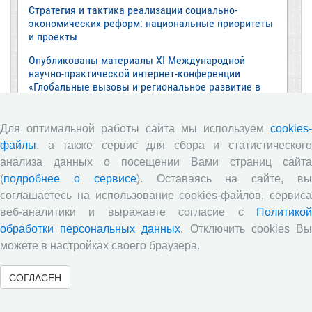
Стратегия и тактика реализации социально-
экономических реформ: национальные приоритеты
и проекты
Опубликованы материалы XI Международной
научно-практической интернет-конференции
«Глобальные вызовы и региональное развитие в
зеркале социологических измерений»
Глобальные вызовы и региональное развитие в
Для оптимальной работы сайта мы используем
cookies-
зеркале социологических измерений
файлы
, а также сервис для сбора и статистического
Все сообщения »
анализа данных о посещении Вами страниц сайта
(
подробнее о сервисе
). Оставаясь на сайте, в
соглашаетесь на использование cookies-файлов, сервиса
Обзор научных публикаций
веб-аналитики и выражаете согласие с
Политикой
обработки персональных данных
. Отключить cookies В
Е.В. Лукин: обзор заметки «Вологодчина
можете в настройках своего браузера.
«взлетела» в рейтинге промышленного
производства», газета «Красный север», № 74, 11
СОГЛАСЕН
июля, 2018 г.
Экспертное мнение А.И. Поваровой: обзор