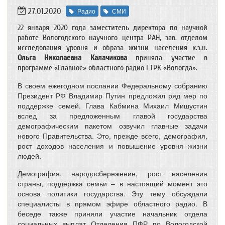
27.01.2020
Радио
СМИ
22 января 2020 года заместитель директора по научной
работе Вологодского научного центра РАН, зав. отделом
исследования уровня и образа жизни населения к.э.н.
Ольга Николаевна Калачикова
приняла участие в
программе «Главное» областного радио ГТРК «Вологда».
В своем ежегодном послании Федеральному собранию
Президент РФ Владимир Путин предложил ряд мер по
поддержке семей. Глава Кабмина Михаил Мишустин
вслед за предложенным главой государства
демографическим пакетом озвучил главные задачи
нового Правительства. Это, прежде всего, демография,
рост доходов населения и повышение уровня жизни
людей.
Демография, народосбережение, рост населения
страны, поддержка семьи – в настоящий момент это
основа политики государства. Эту тему обсуждали
специалисты в прямом эфире областного радио. В
беседе также приняли участие начальник отдела
социальных выплат Отделения ПФР по Вологодской