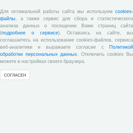
Для оптимальной работы сайта мы используем
cookies-
файлы
, а также сервис для сбора и статистического
анализа данных о посещении Вами страниц сайта
(
подробнее о сервисе
). Оставаясь на сайте, в
16.07.2018
Радио
Выступление
соглашаетесь на использование cookies-файлов, сервиса
веб-аналитики и выражаете согласие с
Политикой
13 июля 2018 года старший научный сотрудник
отдела проблем социально-экономического развития
обработки персональных данных
. Отключить cookies В
и управления в территориальных системах ВолНЦ
можете в настройках своего браузера.
РАН С.А. Кожевников выступил на радиостанции
«Комсомольская правда – Вологда». В прямом эфире
СОГЛАСЕН
программы «Тема дня» он обсудил с ведущей
Любовью Трофимовой вертикально интегрированные
компании и их роль в экономике России и за рубежом.
«
1
2
»