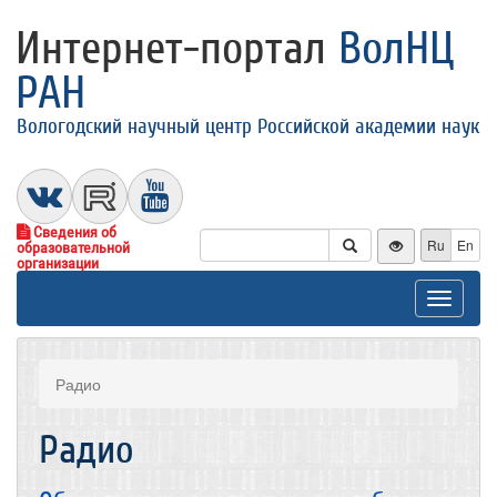
Интернет-портал
ВолНЦ
РАН
Вологодский научный центр Российской академии наук
Сведения об
Ru
En
образовательной
организации
Toggle
navigat
Радио
Радио