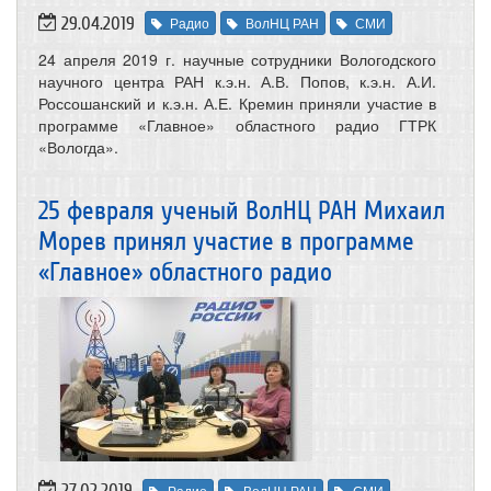
29.04.2019
Радио
ВолНЦ РАН
СМИ
24 апреля 2019 г. научные сотрудники Вологодского
научного центра РАН к.э.н. А.В. Попов, к.э.н. А.И.
Россошанский и к.э.н. А.Е. Кремин приняли участие в
программе «Главное» областного радио ГТРК
«Вологда».
25 февраля ученый ВолНЦ РАН Михаил
Морев принял участие в программе
«Главное» областного радио
27.02.2019
Радио
ВолНЦ РАН
СМИ