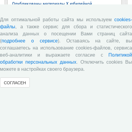
Опубликованы материалы X юбилейной
Всероссийской научно-практической конференции с
международным участием «Стратегия и тактика
Для оптимальной работы сайта мы используем
cookies-
реализации социально-экономических реформ:
национальные приоритеты и проекты»,
файлы
, а также сервис для сбора и статистического
приуроченной к 35-летию Центра
анализа данных о посещении Вами страниц сайта
(
подробнее о сервисе
). Оставаясь на сайте, в
Стратегия и тактика реализации социально-
экономических реформ: национальные приоритеты
соглашаетесь на использование cookies-файлов, сервиса
и проекты
веб-аналитики и выражаете согласие с
Политикой
обработки персональных данных
. Отключить cookies В
Опубликованы материалы XI Международной
научно-практической интернет-конференции
можете в настройках своего браузера.
«Глобальные вызовы и региональное развитие в
зеркале социологических измерений»
СОГЛАСЕН
Глобальные вызовы и региональное развитие в
зеркале социологических измерений
Все сообщения »
Обзор научных публикаций