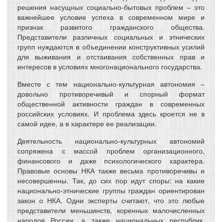
решения насущных социально-бытовых проблем – это
важнейшее условие успеха в современном мире и
признак развитого гражданского общества.
Представители различных социальных и этнических
групп нуждаются в объединении конструктивных усилий
для выживания и отстаивания собственных прав и
интересов в условиях многонационального государства.
Вместе с тем национально-культурная автономия –
довольно противоречивый и спорный формат
общественной активности граждан в современных
российских условиях. И проблема здесь кроется не в
самой идее, а в характере ее реализации.
Деятельность национально-культурных автономий
сопряжена с массой проблем организационного,
финансового и даже психологического характера.
Правовые основы НКА также весьма противоречивы и
несовершенны. Так, до сих пор идут споры: на какие
национально-этнические группы граждан ориентирован
закон о НКА. Одни эксперты считают, что это любые
представители меньшинств, коренных малочисленных
народов России, а также национальных республик,