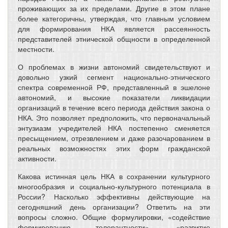
проживающих за их пределами. Другие в этом плане
более категоричны, утверждая, что главным условием
для формирования НКА является рассеянность
представителей этнической общности в определенной
местности.
О проблемах в жизни автономий свидетельствуют и
довольно узкий сегмент национально-этнического
спектра современной РФ, представленный в эшелоне
автономий, и высокие показатели ликвидации
организаций в течение всего периода действия закона о
НКА. Это позволяет предположить, что первоначальный
энтузиазм учредителей НКА постепенно сменяется
пресыщением, отрезвлением и даже разочарованием в
реальных возможностях этих форм гражданской
активности.
Какова истинная цель НКА в сохранении культурного
многообразия и социально-культурного потенциала в
России? Насколько эффективны действующие на
сегодняшний день организации? Ответить на эти
вопросы сложно. Общие формулировки, «содействие
формированию толерантности», «развитие