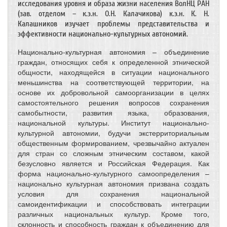
исследования уровня и образа жизни населения ВолНЦ РАН
(зав. отделом – к.э.н. О.Н. Калачикова) к.э.н. К. Н.
Калашников изучает проблемы представительства и
эффективности национально-культурных автономий.
Национально-культурная автономия – объединение
граждан, относящих себя к определенной этнической
общности, находящейся в ситуации национального
меньшинства на соответствующей территории, на
основе их добровольной самоорганизации в целях
самостоятельного решения вопросов сохранения
самобытности, развития языка, образования,
национальной культуры. Институт национально-
культурной автономии, будучи экстерриториальным
общественным формированием, чрезвычайно актуален
для стран со сложным этническим составом, какой
безусловно является и Российская Федерация. Как
форма национально-культурного самоопределения –
национально культурная автономия призвана создать
условия для сохранения национальной
самоидентификации и способствовать интеграции
различных национальных культур. Кроме того,
склонность и способность граждан к объединению для