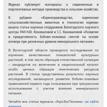
Журнал публикует материалы о современных и
перспективных методах производства в сельском хозяйстве.
В рубрике «Кормопроизводство, кормление
сельскохозяйственных животных и технология кормов»
вышла статья научных сотрудников Вологодского научного
центра РАН Н.Ю. Коноваловой и С.С. Коноваловой «Развитие
и продуктивность бобово-злаковых смесей на основе
клевера при различных уровнях минерального питания».
В Вологодской области проводятся исследования по
изучению качественных показателей культурных
растений, в том числе образцов отечественной селекции
– кандидатов на включение в национальный каталог
особо ценных образцов генетических ресурсов
растений. В статье представлены результаты научных
исследований, касающихся развития бобово-злаковых
травосмесей первого года пользования при трехукосном
использовании с учетом влияния минерального
питания.
Читайте все статьи журнала «АгроЗооТехника»
на сайте
издания
.