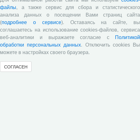
файлы
, а также сервис для сбора и статистического
анализа данных о посещении Вами страниц сайта
Обзор научных публикаций
(
подробнее о сервисе
). Оставаясь на сайте, в
соглашаетесь на использование cookies-файлов, сервиса
Е.В. Лукин: обзор заметки «Вологодчина
веб-аналитики и выражаете согласие с
Политикой
«взлетела» в рейтинге промышленного
производства», газета «Красный север», № 74, 11
обработки персональных данных
. Отключить cookies В
июля, 2018 г.
можете в настройках своего браузера.
Экспертное мнение А.И. Поваровой: обзор
СОГЛАСЕН
статьи «Регионам хватит денег», газета «Известия»,
№88, 2018 г.
В.Н. Барсуков: обзор статьи «Повышение
пенсионного возраста: позитивные эффекты и
вероятные риски», журнал «Экономическая
политика» №1, 2018 г.
С.А. Кожевников: обзор статьи А. Лабыкина
«Агро 24» переводит пищевую цепочку в онлайн»,
журнал «Эксперт», №8, 2018 г.
Молочный парадокс