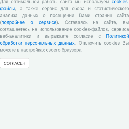
Для оптимальной работы сайта мы используем
cookies-
производства», газета «Красный север», № 74, 11
июля, 2018 г.
файлы
, а также сервис для сбора и статистического
анализа данных о посещении Вами страниц сайта
Экспертное мнение А.И. Поваровой: обзор
(
подробнее о сервисе
). Оставаясь на сайте, в
статьи «Регионам хватит денег», газета «Известия»,
№88, 2018 г.
соглашаетесь на использование cookies-файлов, сервиса
веб-аналитики и выражаете согласие с
Политикой
В.Н. Барсуков: обзор статьи «Повышение
обработки персональных данных
. Отключить cookies В
пенсионного возраста: позитивные эффекты и
вероятные риски», журнал «Экономическая
можете в настройках своего браузера.
политика» №1, 2018 г.
СОГЛАСЕН
С.А. Кожевников: обзор статьи А. Лабыкина
«Агро 24» переводит пищевую цепочку в онлайн»,
журнал «Эксперт», №8, 2018 г.
Молочный парадокс
Все сообщения »