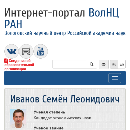
Интернет-портал
ВолНЦ
РАН
Вологодский научный центр Российской академии наук
Сведения об
Ru
En
образовательной
организации
Toggle
navigat
Иванов Семён Леонидович
Ученая степень
Кандидат экономических наук
Ученое звание