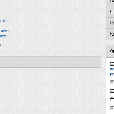
Н
С
12100
Р
7-0921
К
2023
3
О
к
р