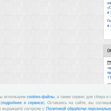
н
«
в
Г
в
О
«
пр
11
ст
«И
мы используем
cookies-файлы
, а также сервис для сбора и
(
подробнее о сервисе
). Оставаясь на сайте, вы соглаша
п
и выражаете согласие с
Политикой обработки персональн