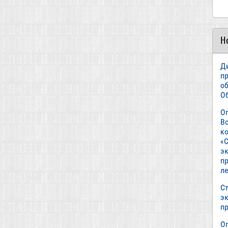
Н
Д
п
о
О
О
В
к
«С
э
пр
л
Ст
э
п
О