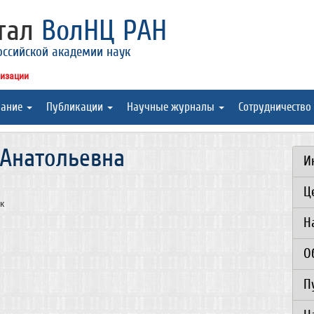
ртал
ВолНЦ РАН
оссийской академии наук
низации
вание
Публикации
Научные журналы
Сотрудничество
Анатольевна
И
Ц
к
Н
О
П