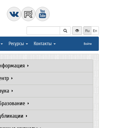
Ru
En
Ресурсы
Контакты
Войти
нформация
ентр
аука
бразование
убликации