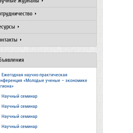
аучные журналы
отрудничество
есурсы
онтакты
бъявления
Ежегодная научно-практическая
онференция «Молодые ученые – экономике
егиона»
​Научный семинар
​Научный семинар
Научный семинар
​Научный семинар