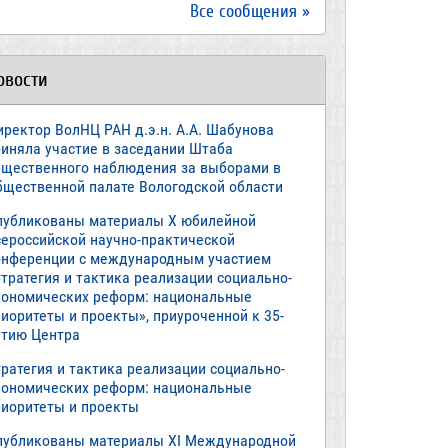
Все сообщения »
овости
иректор ВолНЦ РАН д.э.н. А.А. Шабунова
риняла участие в заседании Штаба
бщественного наблюдения за выборами в
бщественной палате Вологодской области
публикованы материалы X юбилейной
сероссийской научно-практической
онференции с международным участием
тратегия и тактика реализации социально-
кономических реформ: национальные
иоритеты и проекты», приуроченной к 35-
етию Центра
ратегия и тактика реализации социально-
кономических реформ: национальные
риоритеты и проекты
публикованы материалы XI Международной