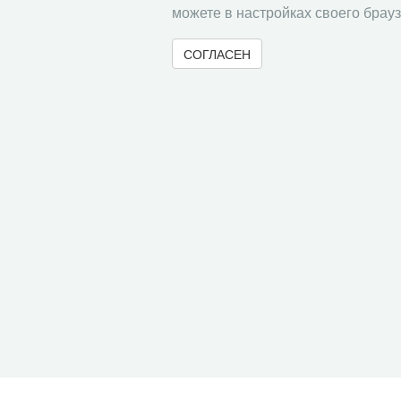
можете в настройках своего брауз
СОГЛАСЕН
© 2000-2026 Вологодский научный центр Российско
Контент доступен под лицензией
Creative Commons 
Метаданные издания можно просматривать, скачивать, копировать