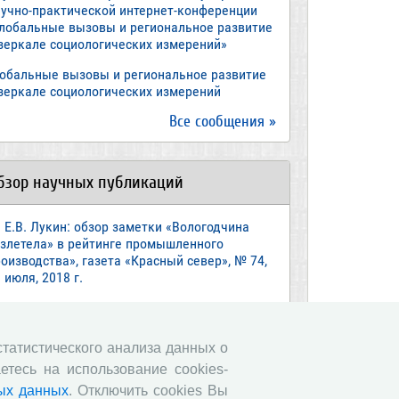
аучно-практической интернет-конференции
Глобальные вызовы и региональное развитие
 зеркале социологических измерений»
лобальные вызовы и региональное развитие
 зеркале социологических измерений
Все сообщения »
бзор научных публикаций
Е.В. Лукин: обзор заметки «Вологодчина
взлетела» в рейтинге промышленного
оизводства», газета «Красный север», № 74,
 июля, 2018 г.
Экспертное мнение А.И. Поваровой: обзор
атьи «Регионам хватит денег», газета
звестия», №88, 2018 г.
 статистического анализа данных о
етесь на использование cookies-
В.Н. Барсуков: обзор статьи «Повышение
енсионного возраста: позитивные эффекты и
ых данных
. Отключить cookies Вы