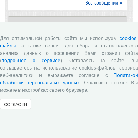
Все сообщения »
Обзор научных публикаций
Для оптимальной работы сайта мы используем
cookies-
Е.В. Лукин: обзор заметки «Вологодчина
«взлетела» в рейтинге промышленного
файлы
, а также сервис для сбора и статистического
производства», газета «Красный север», № 74, 11
анализа данных о посещении Вами страниц сайта
июля, 2018 г.
(
подробнее о сервисе
). Оставаясь на сайте, в
Экспертное мнение А.И. Поваровой: обзор
соглашаетесь на использование cookies-файлов, сервиса
статьи «Регионам хватит денег», газета «Известия»,
веб-аналитики и выражаете согласие с
Политикой
№88, 2018 г.
обработки персональных данных
. Отключить cookies В
В.Н. Барсуков: обзор статьи «Повышение
можете в настройках своего браузера.
пенсионного возраста: позитивные эффекты и
вероятные риски», журнал «Экономическая
СОГЛАСЕН
политика» №1, 2018 г.
С.А. Кожевников: обзор статьи А. Лабыкина
«Агро 24» переводит пищевую цепочку в онлайн»,
журнал «Эксперт», №8, 2018 г.