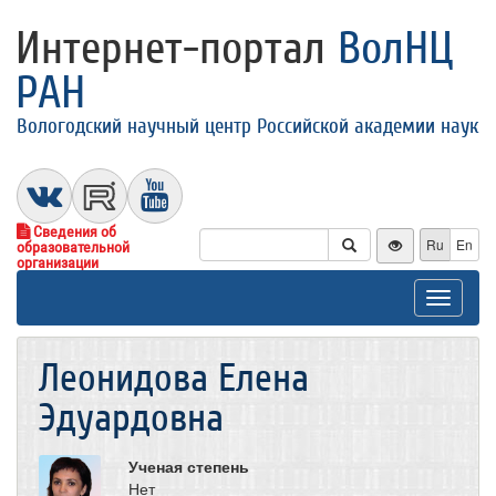
Интернет-портал
ВолНЦ
РАН
Вологодский научный центр Российской академии наук
Сведения об
Ru
En
образовательной
организации
Toggle
navigat
Леонидова Елена
Эдуардовна
Ученая степень
Нет