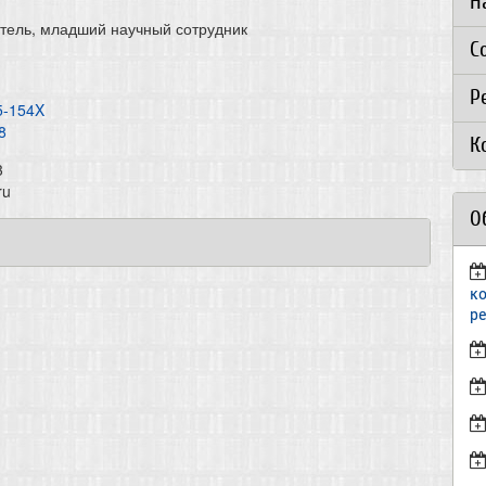
Н
тель, младший научный сотрудник
С
Р
5-154X
8
К
3
ru
О
к
р