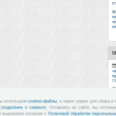
с
Ж
пе
з
оп
О
«
пр
11
ст
«И
мы используем
cookies-файлы
, а также сервис для сбора и
(
подробнее о сервисе
). Оставаясь на сайте, вы соглаша
п
и выражаете согласие с
Политикой обработки персональн