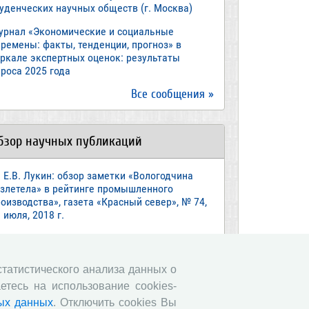
туденческих научных обществ (г. Москва)
урнал «Экономические и социальные
ремены: факты, тенденции, прогноз» в
еркале экспертных оценок: результаты
роса 2025 года
Все сообщения »
бзор научных публикаций
Е.В. Лукин: обзор заметки «Вологодчина
взлетела» в рейтинге промышленного
оизводства», газета «Красный север», № 74,
 июля, 2018 г.
Экспертное мнение А.И. Поваровой: обзор
атьи «Регионам хватит денег», газета
звестия», №88, 2018 г.
 статистического анализа данных о
етесь на использование cookies-
В.Н. Барсуков: обзор статьи «Повышение
енсионного возраста: позитивные эффекты и
ых данных
. Отключить cookies Вы