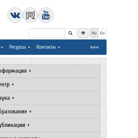
Ru
En
Ресурсы
Контакты
Войти
нформация
ентр
аука
бразование
убликации