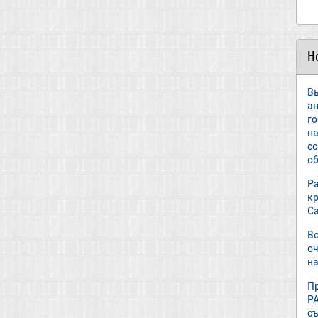
Н
В
а
г
н
с
об
Р
к
С
В
о
на
П
Р
с