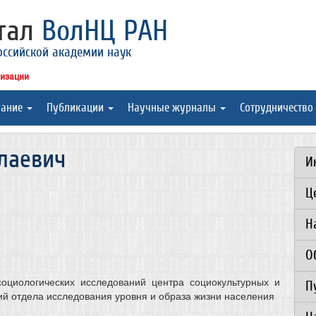
ртал
ВолНЦ РАН
оссийской академии наук
низации
вание
Публикации
Научные журналы
Сотрудничество
лаевич
И
Ц
Н
О
социологических исследований центра социокультурных и
П
ий отдела исследования уровня и образа жизни населения