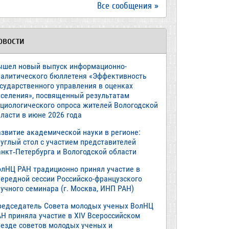
Все сообщения »
овости
ышел новый выпуск информационно-
налитического бюллетеня «Эффективность
осударственного управления в оценках
аселения», посвященный результатам
оциологического опроса жителей Вологодской
ласти в июне 2026 года
азвитие академической науки в регионе:
руглый стол с участием представителей
анкт‑Петербурга и Вологодской области
олНЦ РАН традиционно принял участие в
чередной сессии Российско-французского
учного семинара (г. Москва, ИНП РАН)
редседатель Совета молодых ученых ВолНЦ
АН приняла участие в XIV Всероссийском
ъезде советов молодых ученых и