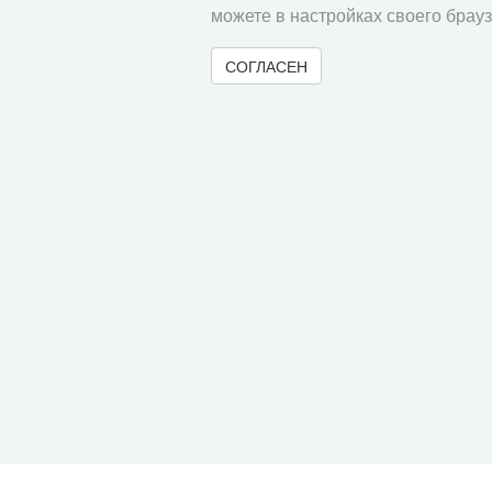
можете в настройках своего брауз
СОГЛАСЕН
© 2000-2026 Вологодский научный центр Российско
Контент доступен под лицензией
Creative Commons 
Метаданные издания можно просматривать, скачивать, копировать