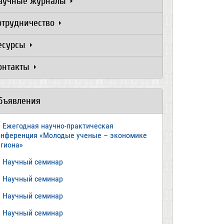
аучные журналы
отрудничество
есурсы
онтакты
бъявления
Ежегодная научно-практическая
онференция «Молодые ученые – экономике
егиона»
​Научный семинар
​Научный семинар
Научный семинар
​Научный семинар