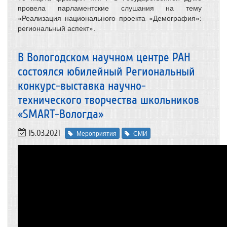
провела парламентские слушания на тему
«Реализация национального проекта «Демография»:
региональный аспект».
В Вологодском научном центре РАН
состоялся юбилейный Региональный
конкурс-выставка научно-
технического творчества школьников
«SMART-Вологда»
15.03.2021
Мероприятия
СМИ