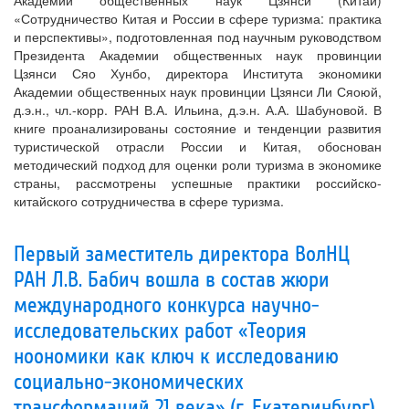
Академии общественных наук Цзянси (Китай)
«Сотрудничество Китая и России в сфере туризма: практика
и перспективы», подготовленная под научным руководством
Президента Академии общественных наук провинции
Цзянси Сяо Хунбо, директора Института экономики
Академии общественных наук провинции Цзянси Ли Сяоюй,
д.э.н., чл.-корр. РАН В.А. Ильина, д.э.н. А.А. Шабуновой. В
книге проанализированы состояние и тенденции развития
туристической отрасли России и Китая, обоснован
методический подход для оценки роли туризма в экономике
страны, рассмотрены успешные практики российско-
китайского сотрудничества в сфере туризма.
Первый заместитель директора ВолНЦ
РАН Л.В. Бабич вошла в состав жюри
международного конкурса научно-
исследовательских работ «Теория
ноономики как ключ к исследованию
социально-экономических
трансформаций 21 века» (г. Екатеринбург)