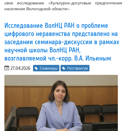
свое исследование «Культурно-досуговые предпочтения
населения Вологодской области».
Исследование ВолНЦ РАН о проблеме
цифрового неравенства представлено на
заседании семинара-дискуссии в рамках
научной школы ВолНЦ РАН,
возглавляемой чл.-корр. В.А. Ильиным
27.04.2026
Семинары
Постфактум