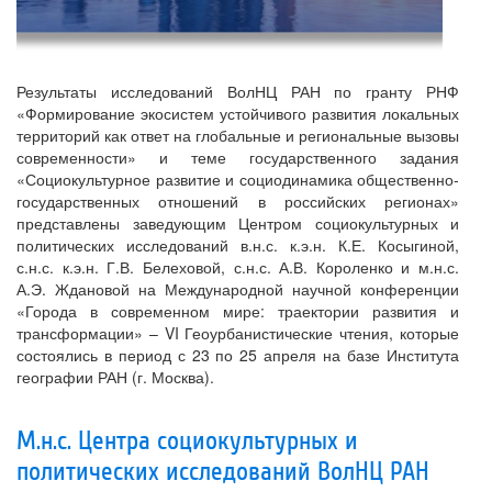
Результаты исследований ВолНЦ РАН по гранту РНФ
«Формирование экосистем устойчивого развития локальных
территорий как ответ на глобальные и региональные вызовы
современности» и теме государственного задания
«Социокультурное развитие и социодинамика общественно-
государственных отношений в российских регионах»
представлены заведующим Центром социокультурных и
политических исследований в.н.с. к.э.н. К.Е. Косыгиной,
с.н.с. к.э.н. Г.В. Белеховой, с.н.с. А.В. Короленко и м.н.с.
А.Э. Ждановой на Международной научной конференции
«Города в современном мире: траектории развития и
трансформации» – VI Геоурбанистические чтения, которые
состоялись в период с 23 по 25 апреля на базе Института
географии РАН (г. Москва).
М.н.с. Центра социокультурных и
политических исследований ВолНЦ РАН