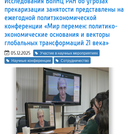
Исследования ВолНЦ РАН об угрозах
прекаризации занятости представлены на
ежегодной политэкономической
конференции «Мир перемен: политико-
экономические основания и векторы
глобальных трансформаций 21 века»
05.12.2025
Участие в научных мероприятиях
Научные конференции
Сотрудничество