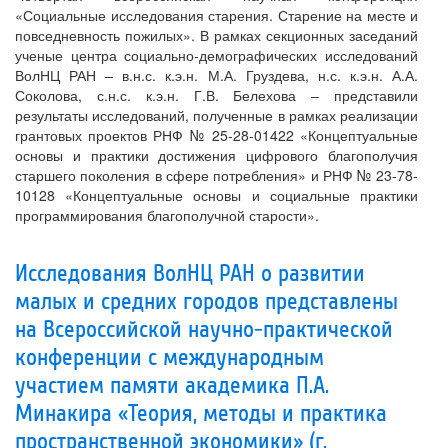
«Социальные исследования старения. Старение на месте и
повседневность пожилых». В рамках секционных заседаний
ученые центра социально-демографических исследований
ВолНЦ РАН – в.н.с. к.э.н. М.А. Груздева, н.с. к.э.н. А.А.
Соколова, с.н.с. к.э.н. Г.В. Белехова – представили
результаты исследований, полученные в рамках реализации
грантовых проектов РНФ № 25-28-01422 «Концептуальные
основы и практики достижения цифрового благополучия
старшего поколения в сфере потребления» и РНФ № 23-78-
10128 «Концептуальные основы и социальные практики
программирования благополучной старости».
Исследования ВолНЦ РАН о развитии
малых и средних городов представлены
на Всероссийской научно-практической
конференции с международным
участием памяти академика П.А.
Минакира «Теория, методы и практика
пространственной экономики» (г.