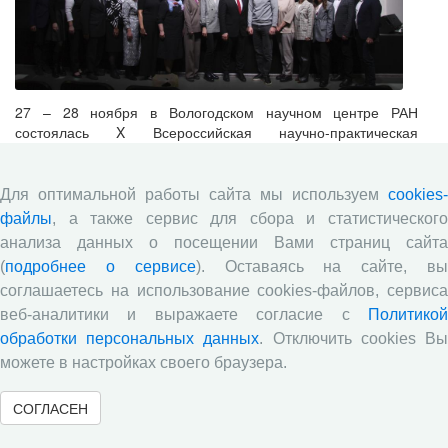
27 – 28 ноября в Вологодском научном центре РАН
состоялась X Всероссийская научно-практическая
конференция с международным участием «Стратегия и
тактика социально-экономических реформ: национальные
приоритеты и проекты», приуроченная к 35-летию Центра.
Для оптимальной работы сайта мы используем
cookies-
Мероприятие объединило ведущих ученых, политиков,
файлы
, а также сервис для сбора и статистического
представителей гражданского общества и бизнеса и стало
анализа данных о посещении Вами страниц сайта
площадкой для научного поиска механизмов, обоснования
(
подробнее о сервисе
). Оставаясь на сайте, в
стратегии и тактики реализации социально-экономических
реформ на федеральном и региональном уровнях с учетом
соглашаетесь на использование cookies-файлов, сервиса
достижения национальных целей развития России и
веб-аналитики и выражаете согласие с
Политикой
применения современных теорий. В рамках конференции
обработки персональных данных
. Отключить cookies В
прошла работа четырех секционных заседаний,
можете в настройках своего браузера.
посвященных проблемам развития человеческого
потенциала России в контексте достижения стратегических
СОГЛАСЕН
национальных целей, изучения стратегических приоритетов
экономического развития территориальных систем,