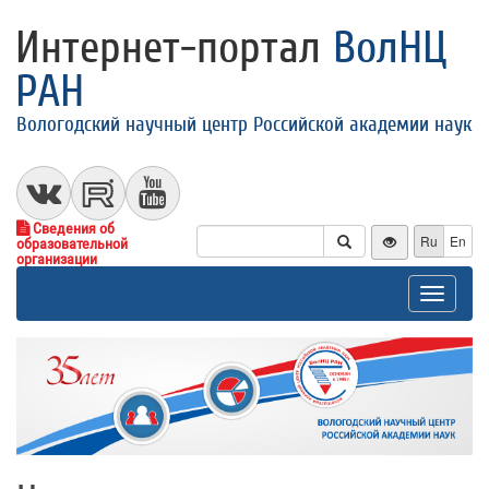
Интернет-портал
ВолНЦ
РАН
Вологодский научный центр Российской академии наук
Сведения об
Ru
En
образовательной
организации
Toggle
navigat