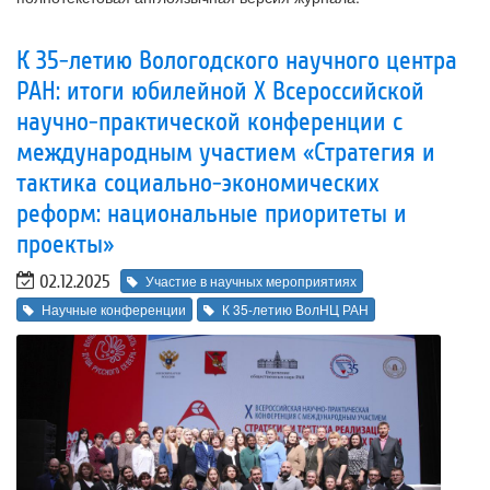
К 35-летию Вологодского научного центра
РАН: итоги юбилейной X Всероссийской
научно-практической конференции с
международным участием «Стратегия и
тактика социально-экономических
реформ: национальные приоритеты и
проекты»
02.12.2025
Участие в научных мероприятиях
Научные конференции
К 35-летию ВолНЦ РАН