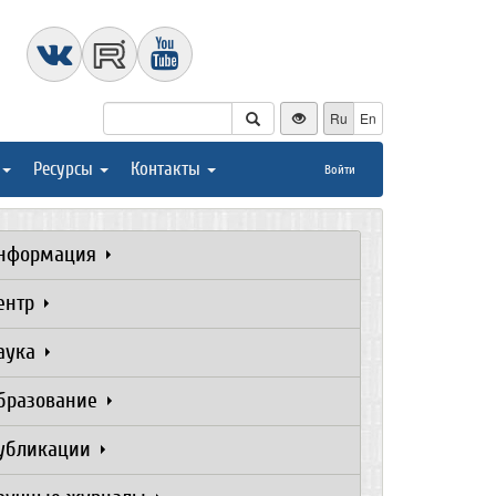
Ru
En
Ресурсы
Контакты
Войти
нформация
ентр
аука
бразование
убликации