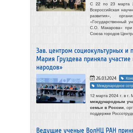
С 22 по 23 марта 2
Всероссийская научн
развития», орг
«Государственный у
С.О. Макарова» при
Союза городов Центр
Зав. центром социокультурных и 
Мария Груздева приняла участие 
народов»
26.03.2024
Кон
Международное сотр
12 марта 2024 г. в г
международным уча
семьи в России
, ор
поддержке Россотруд
Ведущие ученые ВолНЦ РАН приня