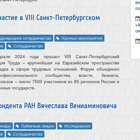
в
по
астие в VIII Санкт-Петербургском
«
он
дународное сотрудничество
Научные мероприятия
ии
Сотрудничество
ля 2024 года прошел VIII Санкт-Петербургский
м Труда – крупнейшая на Евразийском пространстве
адка в сфере трудовых отношений. Форум объединил
рофессионального сообщества, власти, бизнеса,
оюзов – около 7500 участников из 85 регионов России и
нных государств.
ондента РАН Вячеслава Вениаминовича
инары
Публичная лекция
Исследования
ия
Сотрудничество