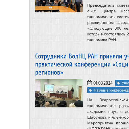
Председатель совет
с.н.с. центра исс
экономических систе
расширенном засед
«Следующие 300 лет
которые состоялись 
экономики РАН.
Сотрудники ВолНЦ РАН приняли уч
практической конференции «Соци
регионов»
01.03.2024
Уча
Научные конференц
На Всероссийской
экономическое разв
академии наук, с до
Шабунова и член-корр
Мероприятие прошл
(ИПРЭ РАН) в городе 