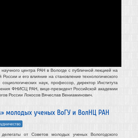
научного центра РАН в Вологде с публичной лекцией на
России и его влияние на становление технологического
р социологических наук, профессор, директор Института
ления ФНИСЦ РАН, вице-президент Российской академии
огов России Локосов Вячеслав Вениаминович.
ов» молодых ученых ВоГУ и ВолНЦ РАН
удничество
 делегаты от Советов молодых ученых Вологодского