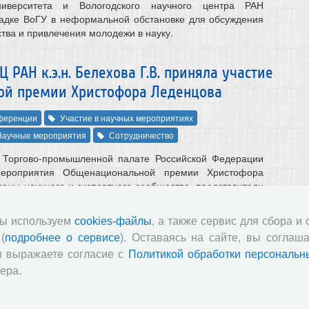
университета и Вологодского научного центра РАН
щадке ВоГУ в неформальной обстановке для обсуждения
тва и привлечения молодежи в науку.
РАН к.э.н. Белехова Г.В. приняла участие
ой премии Христофора Леденцова
ференции
Участие в научных мероприятиях
Научные мероприятия
Сотрудничество
в Торгово-промышленной палате Российской Федерации
ероприятия Общенациональной премии Христофора
лены научного и экспертного сообщества, представители
 и региональной власти, руководители инновационных и
аний, инженеры и изобретатели с разных уголков России
мы используем
cookies-файлы
, а также сервис для сбора и
научно-практической конференции «Содействие успехам
(
подробнее о сервисе
). Оставаясь на сайте, вы соглаша
их практическому применению», круглом столе
уки и производства как фактор развития и прогресса
и выражаете согласие с
Политикой обработки персональн
ной секции «Инновации: вызовы и перспективы».
ера.
ие прекаризации на качество занятости