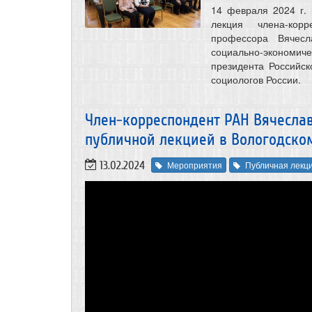
14 февраля 2024 г.
лекция члена-корр
профессора Вячесл
социально-экономи
президента Российс
социологов России.
Член-корреспондент РАН Вячесла
публичной лекцией в Вологодско
13.02.2024
Мероприятия
Публичная лекц