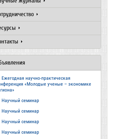
аучные журналы
отрудничество
есурсы
онтакты
бъявления
Ежегодная научно-практическая
онференция «Молодые ученые – экономике
егиона»
​Научный семинар
​Научный семинар
Научный семинар
​Научный семинар