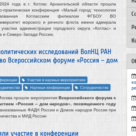
Н
024 года в г. Котлас Архангельской области прошла
о-практическая конференция «Малый город: технологии
С
анизованная Котласским филиалом ФГБОУ ВО
ниверситет морского и речного флота имени адмирала
Р
 участии администрации городского округа «Котлас» и
а и Северо-Запада России.
К
политических исследований ВолНЦ РАН
во Всероссийском форуме «Россия – дом
О
ференции
Участие в научных мероприятиях
к
удничество
Научные конференции
Сотрудничество
р
. Москва прошли мероприятия
Всероссийског
о форума с
стием «Россия – дом народов», посвященного году
ганизованные ФАДН России и Домом народов России при
ничества и МИД России
ли участие в конференции