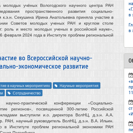
н
а молодых учёных Вологодского научного центра РАН
«
ледования пространственного развития социально-
в
м к.э.н. Секушина Ирина Анатольевна приняла участие в
ании Советов молодых ученых РАН и круглом столе
Г
: роль и место молодых ученых в российской науке»,
в
26 февраля 2024 года в Институте проблем региональной
астие во Всероссийской научно-
О
ально-экономическое развитие
«
стие в научных мероприятиях
Научные мероприятия
пр
11
ии
Сотрудничество
 научно-практической конференции «Социально-
ст
итие регионов», посвященной 300-летию Российской
«И
кладами выступили и.о. директора ВолНЦ, д.э.н. А.А.
. РАН, научный руководитель ВолНЦ, д.э.н. В.А. Ильин.
о в Институте проблем региональной экономики РАН
п
Санкт-Петербурге.