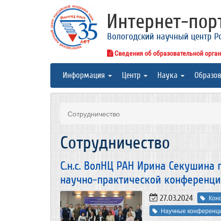
Интернет-по
Вологодский научный центр Р
Сведения об образовательной орга
Информация
Центр
Наука
Образо
Сотрудничество
Сотрудничество
С.н.с. ВолНЦ РАН Ирина Секушина 
научно-практической конференци
27.03.2024
Кон
Научные конференц