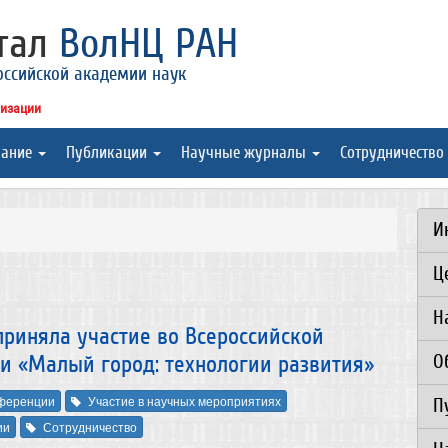
ртал
ВолНЦ РАН
оссийской академии наук
низации
вание
Публикации
Научные журналы
Сотрудничество
И
Ц
Н
приняла участие во Всероссийской
О
и «Малый город: технологии развития»
ференции
Участие в научных мероприятиях
П
ии
Сотрудничество