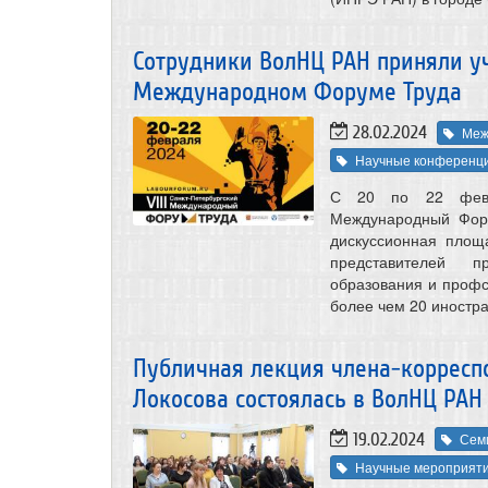
Сотрудники ВолНЦ РАН приняли уч
Международном Форуме Труда
28.02.2024
Меж
Научные конференц
С 20 по 22 февра
Международный Фору
дискуссионная площ
представителей п
образования и профс
более чем 20 иностра
Публичная лекция члена-корресп
Локосова состоялась в ВолНЦ РАН
19.02.2024
Сем
Научные мероприят