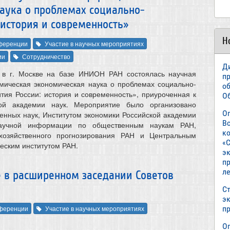
аука о проблемах социально-
 история и современность»
Н
ференции
Участие в научных мероприятиях
ии
Сотрудничество
Д
. в г. Москве на базе ИНИОН РАН состоялась научная
п
мическая экономическая наука о проблемах социально-
о
ития России: история и современность», приуроченная к
О
кой академии наук. Мероприятие было организовано
О
нных наук, Институтом экономики Российской академии
В
научной информации по общественным наукам РАН,
к
хозяйственного прогнозирования РАН и Центральным
«С
еским институтом РАН.
э
пр
л
е в расширенном заседании Советов
Ст
э
п
ференции
Участие в научных мероприятиях
О