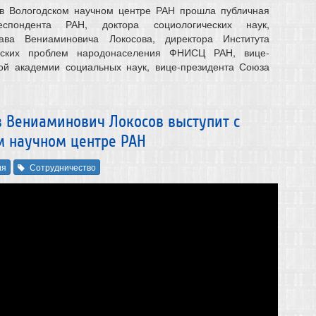
 в Вологодском научном центре РАН прошла публичная
еспондента РАН, доктора социологических наук,
ава Вениаминовича Локосова, директора Института
ческих проблем народонаселения ФНИСЦ РАН, вице-
кой академии социальных наук, вице-президента Союза
в Вениаминович Локосов выступит с
м научном центре РАН
ия
Сотрудничество