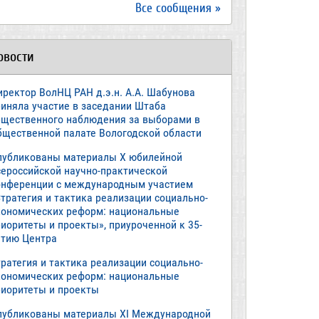
Все сообщения »
овости
иректор ВолНЦ РАН д.э.н. А.А. Шабунова
риняла участие в заседании Штаба
бщественного наблюдения за выборами в
бщественной палате Вологодской области
публикованы материалы X юбилейной
сероссийской научно-практической
онференции с международным участием
тратегия и тактика реализации социально-
кономических реформ: национальные
иоритеты и проекты», приуроченной к 35-
етию Центра
ратегия и тактика реализации социально-
кономических реформ: национальные
риоритеты и проекты
публикованы материалы XI Международной