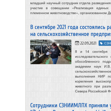
младший научный сотрудник отдела разведения
участие в совещании «Реализация единых 
племенном животноводстве», организованном Де
В сентябре 2021 года состоялись
на сельскохозяйственное предпри
22.09.2021
СЗН
8 и 14 сентября 2
исследовательского
обособленного подр
академии наук И.В
сельскохозяйственн
выполнения НИР по
кормления высокопр
животного при разл
Севера Российской Ф
Сотрудники СЗНИИМЛПХ приняли 