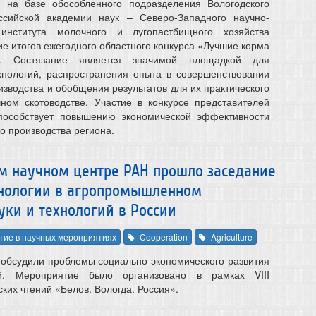
 на базе обособленного подразделения Вологодского
ссийской академии наук – Северо-Западного научно-
 института молочного и лугопастбищного хозяйства
е итогов ежегодного областного конкурса «Лучшие корма
». Состязание является значимой площадкой для
хнологий, распространения опыта в совершенствовании
зводства и обобщения результатов для их практического
ном скотоводстве. Участие в конкурсе представителей
пособствует повышению экономической эффективности
о производства региона.
ком научном центре РАН прошло заседание
хнологии в агропромышленном
уки и технологий в России
тие в научных мероприятиях
Cooperation
Agriculture
 обсудили проблемы социально-экономического развития
ий. Мероприятие было организовано в рамках VIII
ких чтений «Белов. Вологда. Россия».