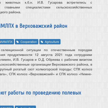
ных животных к.б.н. И.В. Гусарова встретились с
 главными специалистами сельскохозяйственных
цкого района.
ИМЛПХ в Верховажский район
ИИМЛПХ
Cooperation
Agriculture
селекционной ситуации по отечественным породам
ния продуктивности 12 августа 2021 года сотрудники
имян, И.В. Гусаров и О.Д. Обряева с рабочим визитом
ьскохозяйственные организации Верховажского района, в
крупный рогатый скот холмогорской породы: СПК колхоз
га», СПК колхоз «Верховажский» и СПК колхоз «Нижне-
ют работы по проведению полевых