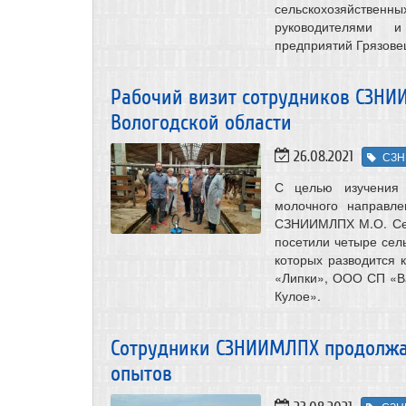
сельскохозяйствен
руководителями и
предприятий Грязове
Рабочий визит сотрудников СЗНИ
Вологодской области
26.08.2021
СЗН
С целью изучения 
молочного направле
СЗНИИМЛПХ М.О. Сел
посетили четыре сел
которых разводится 
«Липки», ООО СП «Ва
Кулое».
Сотрудники СЗНИИМЛПХ продолжа
опытов