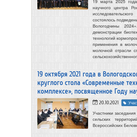
19 марта 2025 года
научного центра Ро
исследовательского
состоялось подведени
Вологодчины 2024
демонстрации биоте
технологий кормопрои
применения в молоч
молочной отрасли с
сельскохозяйственног
19 октября 2021 года в Вологодс
круглого стола «Современные те
комплексе», посвященное Году на
20.10.2021
Учас
Участники заседания
сельских территор
Всероссийских Беловс