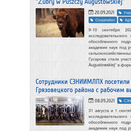
“Żubry w Puszczy Augustowskiej”
20.09.2021
Уча
Cooperation
Agr
9-10 сентября 202
исследовательского
обособленного подр
академии наук под 
сельскохозяйственны
Гусарова стали уча
Augustowskiej” в фо
Сотрудники СЗНИИМЛПХ посетили 
Грязовецкого района с рабочим в
08.09.2021
СЗ
31 августа и 1 сент
исследовательского
обособленного подр
академии наук под 