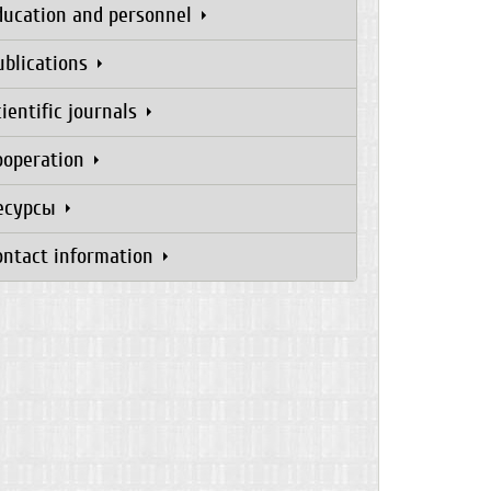
ducation and personnel
ublications
cientific journals
ooperation
есурсы
ontact information