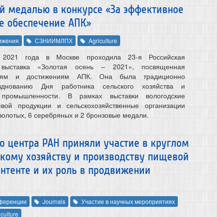
 медалью в конкурсе «За эффективное
е обеспечение АПК»
ижения
СЗНИИМЛПХ
Agriculture
 2021 года в Москве проходила 23-я Российская
 выставка «Золотая осень – 2021», посвященная
иям и достижениям АПК. Она была традиционно
зднованию Дня работника сельского хозяйства и
промышленности. В рамках выставки вологодские
вой продукции и сельскохозяйственные организации
золотых, 6 серебряных и 2 бронзовые медали.
о центра РАН приняли участие в круглом
скому хозяйству и производству пищевой
нтенте и их роль в продвижении
ференции
Journals
Участие в научных мероприятиях
iculture