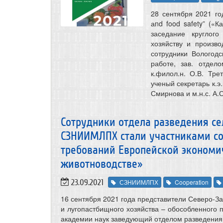
28 сентября 2021 го
аnd food safety” («К
заседание круглог
хозяйству и произв
сотрудники Вологод
работе, зав. отделом
к.филол.н. О.В. Трет
ученый секретарь к.э.
Смирнова и м.н.с. А.
Сотрудники отдела разведения с
СЗНИИМЛПХ стали участниками с
требований Европейской экономи
животноводстве»
23.09.2021
СЗНИИМЛПХ
Cooperation
16 сентября 2021 года представители Северо-За
и лугопастбищного хозяйства – обособленного 
академии наук заведующий отделом разведения с