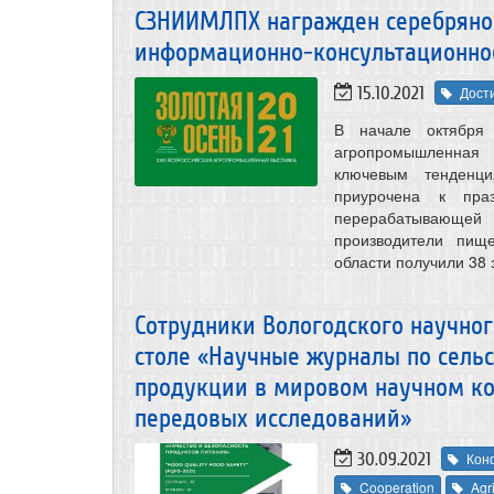
СЗНИИМЛПХ награжден серебряной
информационно-консультационно
15.10.2021
Дост
В начале октября
агропромышленная
ключевым тенденц
приурочена к пра
перерабатывающей 
производители пище
области получили 38 
Сотрудники Вологодского научног
столе «Научные журналы по сель
продукции в мировом научном ко
передовых исследований»
30.09.2021
Кон
Cooperation
Agr