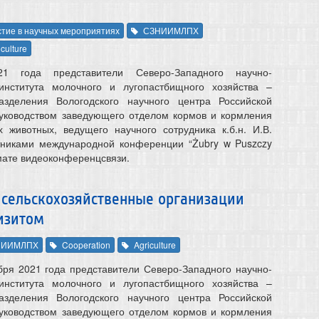
стие в научных мероприятиях
СЗНИИМЛПХ
iculture
1 года представители Северо-Западного научно-
 института молочного и лугопастбищного хозяйства –
азделения Вологодского научного центра Российской
руководством заведующего отделом кормов и кормления
х животных, ведущего научного сотрудника к.б.н. И.В.
стниками международной конференции “Żubry w Puszczy
рмате видеоконференцсвязи.
сельскохозяйственные организации
изитом
НИИМЛПХ
Cooperation
Agriculture
ября 2021 года представители Северо-Западного научно-
 института молочного и лугопастбищного хозяйства –
азделения Вологодского научного центра Российской
руководством заведующего отделом кормов и кормления