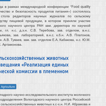
да в рамках международной конференции “Food quality
ачество и безопасность продуктов питания») состоялось
о стола редакторов научных журналов по сельскому
одству пищевой продукции, в котором приняли участие
ского научного центра РАН зам. директора по научной
, гл. н.с. д.э.н. С.В. Теребова, зав. отделом, в.н.с.
ьякова, зав. лабораторией, в.н.с. к.б.н. А.В. Платонов,
н. А.В. Туваев, зам. зав. отделом Е.А. Кабакова, н.с. Ю.М.
С. Артамонова.
ельскохозяйственных животных
овещания «Реализация единых
ческой комиссии в племенном
Agriculture
падного научно-исследовательского института молочного
подразделения Вологодского научного центра Российской
ельскохозяйственных животных к.с-х.н. Н.И. Абрамова и