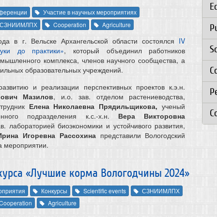
E
ференции
Участие в научных мероприятиях
СЗНИИМЛПХ
Cooperation
Agriculture
P
ода в г. Вельске Архангельской области состоялся
IV
S
уки до практики»
, который объединил работников
мышленного комплекса, членов научного сообщества, а
ильных образовательных учреждений.
C
развитию и реализации перспективных проектов к.э.н.
Р
рович Мазилов
, и.о. зав. отделом растениеводства,
отрудник
Елена Николаевна Прядильщикова,
ученый
C
енного подразделения к.с.-х.н.
Вера Викторовна
ав. лабораторией биоэкономики и устойчивого развития,
рина Игоревна Рассохина
представили Вологодский
а мероприятии.
нкурса «Лучшие корма Вологодчины 2024»
оприятия
Конкурсы
Scientific events
СЗНИИМЛПХ
Cooperation
Agriculture