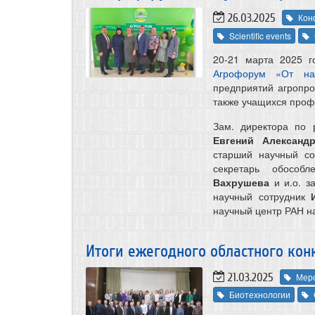
26.03.2025
Кон
Scientific events
20-21 марта 2025 г
Агрофорум «От на
предприятий агропро
также учащихся проф
Зам. директора по 
Евгений Александ
старший научный с
секретарь обособл
Вахрушева
и и.о. з
научный сотрудник
И
научный центр РАН н
Итоги ежегодного областного ко
21.03.2025
Мер
Биотехнологии