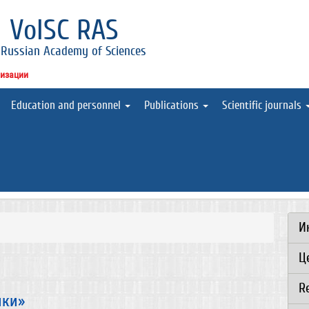
l
VolSC RAS
 Russian Academy of Sciences
низации
Education and personnel
Publications
Scientific journals
И
Ц
R
ики»