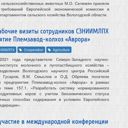
 сельскохозяйственных животных М.О. Селимян приняли
требований Европейской экономической комиссии в
партаментом сельского хозяйства Вологодской области.
 рабочие визиты сотрудников СЗНИИМЛПХ
ятие Племзавод-колхоз «Аврора»
ИИМЛПХ
Cooperation
Agriculture
021 года представители Северо-Западного научно-
 института молочного и лугопастбищного хозяйства –
азделения Вологодского научного центра Российской
. Гусаров, В.М. Смыслов и О.Д. Обряева посетили
ое предприятие Племзавод-колхоз «Аврора» в рамках
 теме 157.1. «Разработать систему нормированного
одуктивных коров с учетом биохимического статуса
ичных способах содержания в условиях Европейского
едерации».
участие в международной конференции