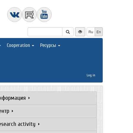
Ru
En
Cooperation
Ресурсы
Log in
нформация
ентр
esearch activity