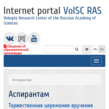
Internet portal
VolSC RAS
Vologda Research Center of the Russian Academy of
Sciences
Сведения об
Ru
En
образовательной
организации
Toggle
navigat
Аспирантам
Аспирантам
Торжественная церемония вручения