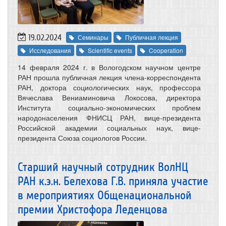
19.02.2024
Семинары
Публичная лекция
Исследования
Scientific events
Cooperation
14 февраля 2024 г. в Вологодском научном центре
РАН прошла публичная лекция члена-корреспондента
РАН, доктора социологических наук, профессора
Вячеслава Вениаминовича Локосова, директора
Института социально-экономических проблем
народонаселения ФНИСЦ РАН, вице-президента
Российской академии социальных наук, вице-
президента Союза социологов России.
Старший научный сотрудник ВолНЦ
РАН к.э.н. Белехова Г.В. приняла участие
в мероприятиях Общенациональной
премии Христофора Леденцова