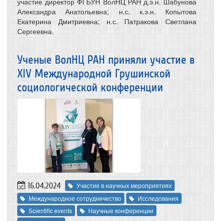
участие директор ФГБУН ВолНЦ РАН д.э.н. Шабунова
Александра Анатольевна; н.с. к.э.н. Копытова
Екатерина Дмитриевна; н.с. Патракова Светлана
Сергеевна.
Ученые ВолНЦ РАН приняли участие в
XIV Международной Грушинской
социологической конференции
16.04.2024
Участие в научных мероприятиях
Международное сотрудничество
Исследования
Scientific events
Научные конференции