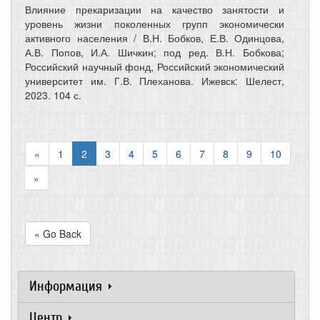
Влияние прекаризации на качество занятости и
уровень жизни поколенных групп экономически
активного населения / В.Н. Бобков, Е.В. Одинцова,
А.В. Попов, И.А. Шичкин; под ред. В.Н. Бобкова;
Российский научный фонд, Российский экономический
университет им. Г.В. Плеханова. Ижевск: Шелест,
2023. 104 с.
«
1
2
3
4
5
6
7
8
9
10
»
« Go Back
Информация
Центр