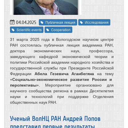
04.04.2025
Публичная лекция
Исследования
Scientific events
Cooperation
31 марта 2025 года в Вологодском научном центре
РАН состоялась публичная лекция академика РАН,
доктора экономических наук, профессора,
заведующего кафедрой экономической теории и
политики Российской академии народного хозяйства и
государственной службы при Президенте Российской
Федерации
Абела Гезевича Аганбегяна
на тему
«Социально-экономическое развитие России и
перспективы»
. Мероприятие организовано для
научного сообщества региона в рамках Десятилетия
науки и технологий при поддержке Отделения
общественных наук РАН.
Ученый ВолНЦ РАН Андрей Попов
представил первые результаты