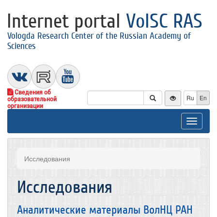
Internet portal
VolSC RAS
Vologda Research Center of the Russian Academy of
Sciences
Сведения об
Ru
En
образовательной
организации
Toggle
navigat
Исследования
Исследования
Аналитические материалы ВолНЦ РАН