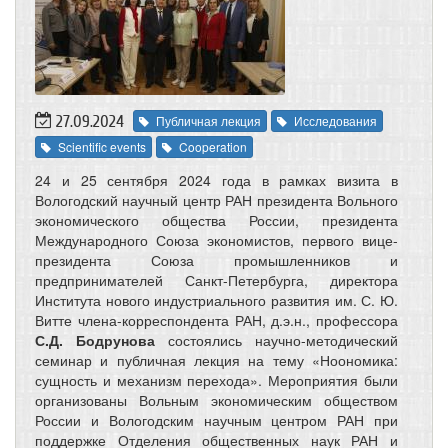
27.09.2024
Публичная лекция
Исследования
Scientific events
Cooperation
24 и 25 сентября 2024 года в рамках визита в
Вологодский научный центр РАН президента Вольного
экономического общества России, президента
Международного Союза экономистов, первого вице-
президента Союза промышленников и
предпринимателей Санкт-Петербурга, директора
Института нового индустриального развития им. С. Ю.
Витте члена-корреспондента РАН, д.э.н., профессора
С.Д. Бодрунова
состоялись научно-методический
семинар и публичная лекция на тему «Ноономика:
сущность и механизм перехода». Мероприятия были
организованы Вольным экономическим обществом
России и Вологодским научным центром РАН при
поддержке Отделения общественных наук РАН и