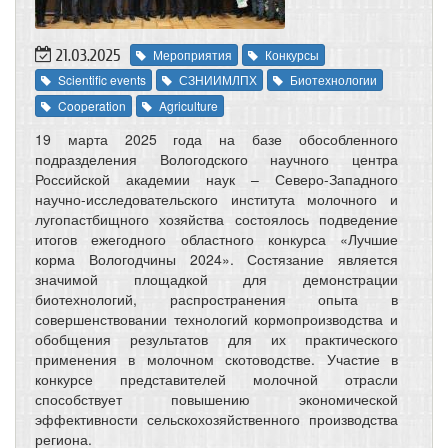
21.03.2025
Мероприятия
Конкурсы
Scientific events
СЗНИИМЛПХ
Биотехнологии
Cooperation
Agriculture
19 марта 2025 года на базе обособленного
подразделения Вологодского научного центра
Российской академии наук – Северо-Западного
научно-исследовательского института молочного и
лугопастбищного хозяйства состоялось подведение
итогов ежегодного областного конкурса «Лучшие
корма Вологодчины 2024». Состязание является
значимой площадкой для демонстрации
биотехнологий, распространения опыта в
совершенствовании технологий кормопроизводства и
обобщения результатов для их практического
применения в молочном скотоводстве. Участие в
конкурсе представителей молочной отрасли
способствует повышению экономической
эффективности сельскохозяйственного производства
региона.