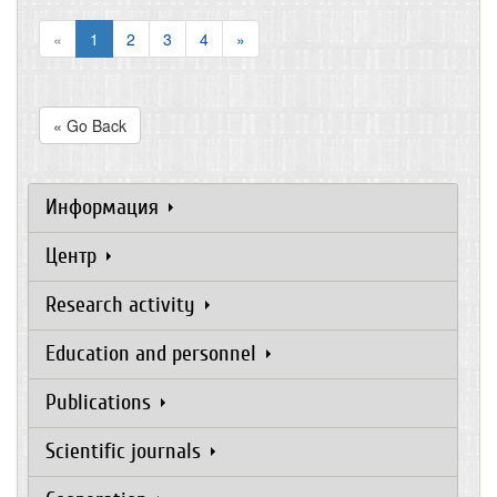
«
1
2
3
4
»
« Go Back
Информация
Центр
Research activity
Education and personnel
Publications
Scientific journals