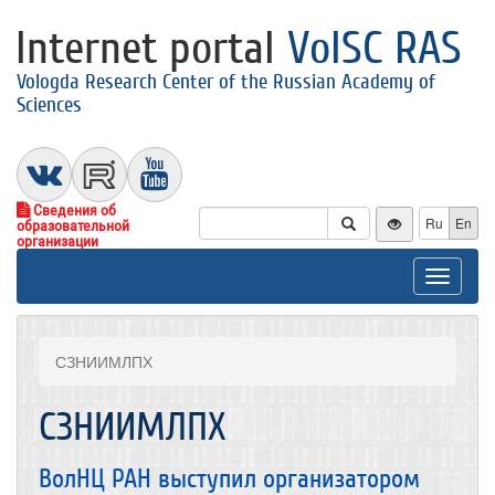
Internet portal
VolSC RAS
Vologda Research Center of the Russian Academy of
Sciences
Сведения об
Ru
En
образовательной
организации
Toggle
navigat
СЗНИИМЛПХ
СЗНИИМЛПХ
ВолНЦ РАН выступил организатором