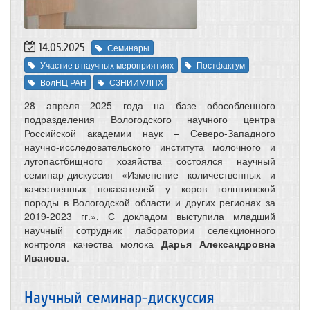
14.05.2025
Семинары
Участие в научных мероприятиях
Постфактум
ВолНЦ РАН
СЗНИИМЛПХ
28 апреля 2025 года на базе обособленного
подразделения Вологодского научного центра
Российской академии наук – Северо-Западного
научно-исследовательского института молочного и
лугопастбищного хозяйства состоялся научный
семинар-дискуссия «Изменение количественных и
качественных показателей у коров голштинской
породы в Вологодской области и других регионах за
2019-2023 гг.». С докладом выступила младший
научный сотрудник лаборатории селекционного
контроля качества молока
Дарья Александровна
Иванова
.
Научный семинар-дискуссия