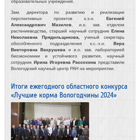
образовательных учреждений.
Зам. директора по развитию и реализации
перспективных проектов к.э.н.
Евгений
Александрович Мазилов
, и.о. зав. отделом
растениеводства, старший научный сотрудник
Елена
Николаевна Прядильщикова,
ученый секретарь
обособленного подразделения к.с.-х.н.
Вера
Викторовна Вахрушева
и и.о. зав. лабораторией
биоэкономики и устойчивого развития, научный
сотрудник
Ирина Игоревна Рассохина
представили
Вологодский научный центр РАН на мероприятии.
Итоги ежегодного областного конкурса
«Лучшие корма Вологодчины 2024»