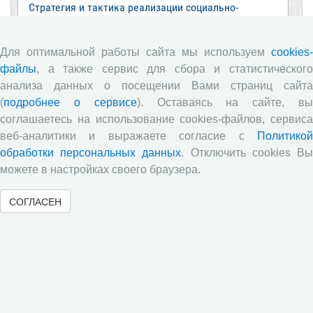
Стратегия и тактика реализации социально-
экономических реформ: национальные приоритеты
и проекты
Для оптимальной работы сайта мы используем
cookies-
Опубликованы материалы XI Международной
файлы
, а также сервис для сбора и статистического
научно-практической интернет-конференции
«Глобальные вызовы и региональное развитие в
анализа данных о посещении Вами страниц сайта
зеркале социологических измерений»
(
подробнее о сервисе
). Оставаясь на сайте, в
соглашаетесь на использование cookies-файлов, сервиса
Глобальные вызовы и региональное развитие в
зеркале социологических измерений
веб-аналитики и выражаете согласие с
Политикой
обработки персональных данных
. Отключить cookies В
Все сообщения »
можете в настройках своего браузера.
СОГЛАСЕН
Обзор научных публикаций
Е.В. Лукин: обзор заметки «Вологодчина
«взлетела» в рейтинге промышленного
производства», газета «Красный север», № 74, 11
июля, 2018 г.
Экспертное мнение А.И. Поваровой: обзор