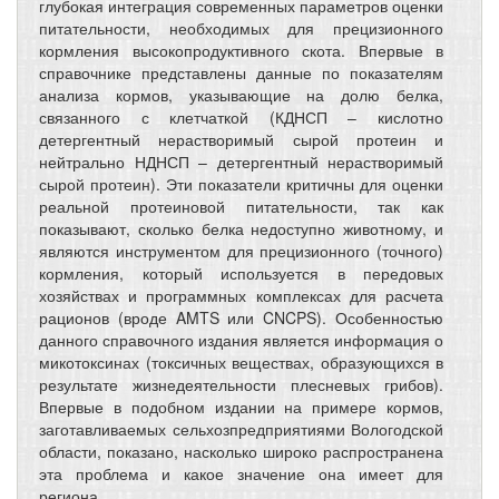
глубокая интеграция современных параметров оценки
питательности, необходимых для прецизионного
кормления высокопродуктивного скота. Впервые в
справочнике представлены данные по показателям
анализа кормов, указывающие на долю белка,
связанного с клетчаткой (КДНСП – кислотно
детергентный нерастворимый сырой протеин и
нейтрально НДНСП – детергентный нерастворимый
сырой протеин). Эти показатели критичны для оценки
реальной протеиновой питательности, так как
показывают, сколько белка недоступно животному, и
являются инструментом для прецизионного (точного)
кормления, который используется в передовых
хозяйствах и программных комплексах для расчета
рационов (вроде AMTS или CNCPS). Особенностью
данного справочного издания является информация о
микотоксинах (токсичных веществах, образующихся в
результате жизнедеятельности плесневых грибов).
Впервые в подобном издании на примере кормов,
заготавливаемых сельхозпредприятиями Вологодской
области, показано, насколько широко распространена
эта проблема и какое значение она имеет для
региона.