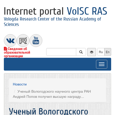
Internet portal
VolSC RAS
Vologda Research Center of the Russian Academy of
Sciences
Сведения об
Ru
En
образовательной
организации
Toggle
navigat
Новости
Ученый Вологодского научного центра РАН
Андрей Попов получил высшую награду...
Ученый Вологодского