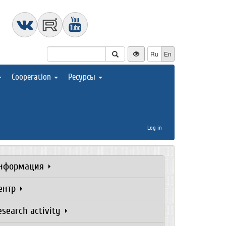
Ru
En
Cooperation
Ресурсы
Log in
нформация
ентр
esearch activity