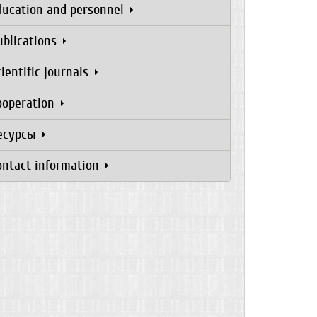
ducation and personnel
ublications
cientific journals
ooperation
есурсы
ontact information