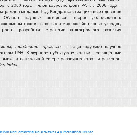
р, с 2000 года – член-корреспондент РАН, с 2008 года –
награждён медалью Н.Д. Кондратьева за цикл исследований
 Область научных интересов: теория долгосрочного
есса смены технологических и мирохозяйственных укладов;
 роста; разработка стратегии долгосрочного развития
акты, тенденции, прогноз»
– рецензируемое научное
ентром РАН. В журнале публикуются статьи, посвящённые
номике и социальной сфере различных стран и регионов.
ion Index
.
bution-NonCommercial-NoDerivatives 4.0 International License