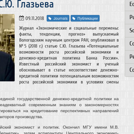
С.Ю. Глазьева
E
P
09.11.2018
Journals
Публикации
Журнал «Экономические и социальные перемены:
S
факты, тенденции, прогноз» выпускаемый
Вологодским научным центром РАН, опубликовал в
C
№5 (2018 г.) статью С.Ю. Глазьева «Потенциальные
возможности роста российской экономики и
Р
денежно-кредитная политика Банка России».
Известный российский экономист и ученый
C
обосновывает в статье несоответствие денежно-
кредитной политики потенциальным возможностям
роста российской экономики в условиях смены
единой государственной денежно-кредитной политики на
еадекватный современным знаниям о закономерностях
тироваться на кредитование перспективных направлений
кторов производства.
йский экономист и политик. Окончил МГУ имени М.В.
бернетик», затем аспирантуру Центрального экономико-