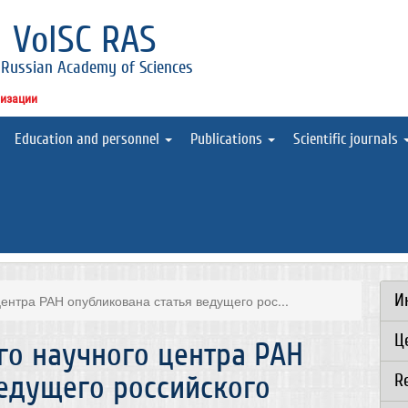
l
VolSC RAS
 Russian Academy of Sciences
низации
Education and personnel
Publications
Scientific journals
И
ентра РАН опубликована статья ведущего рос...
Ц
го научного центра РАН
ведущего российского
R