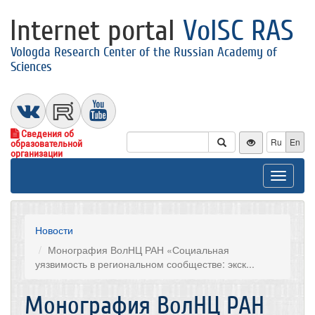
Internet portal
VolSC RAS
Vologda Research Center of the Russian Academy of
Sciences
Сведения об
Ru
En
образовательной
организации
Toggle
navigat
Новости
Монография ВолНЦ РАН «Социальная
уязвимость в региональном сообществе: экск...
Монография ВолНЦ РАН