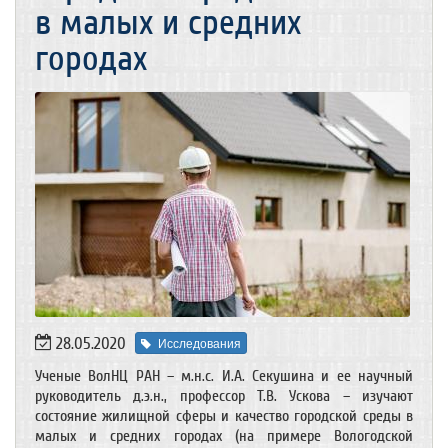
в малых и средних
городах
28.05.2020
Исследования
Ученые ВолНЦ РАН – м.н.с. И.А. Секушина и ее научный
руководитель д.э.н., профессор Т.В. Ускова – изучают
состояние жилищной сферы и качество городской среды в
малых и средних городах (на примере Вологодской