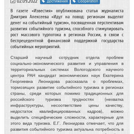
02.09.2022
Достижения
Cooperation
В газете «Известия» опубликована статья журналиста
Дмитрия Алексеева «Идут на повод: регионам выделят
денег на событийный туризм», посвященная перспективам
развития событийного туризма, способного стимулировать
рост массового турпотока в регионах России, в связи с
беспрецедентной финансовой поддержкой государства
событийных мероприятий.
Старший научный сотрудник отдела проблем
социально-экономического развития и управления в
территориальных системах Вологодского научного
центра РАН кандидат экономических наук Екатерина
Георгиевна Леонидова рассказала о проблемах,
тормозящих развитие событийного туризма в регионах
страны, среди которых помимо традиционных для
российского туризма трудностях (нехватка
инфраструктуры, несоответствие цены качеству,
недостаток квалифицированных кадров), можно
выделить специфические сложности, характерные для
этого вида туризма. Е.Г. Леонидова отмечает, что для
развития событийного туризма актуальна потребность в