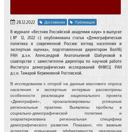
28.12.2022
Достижения
Публикации
В журнале «Вестник Российской академии наук» в выпуске
(№ 12, 2022 г.) опубликована статья «Демографическая
политика в современной России: взгляд населения и
экспертная оценка», подготовленная директором ВолНЦ
РАН д.э.н. Александрой Анатольевной Шабуновой в
соавторстве с заместителем директора по научной работе
Института демографических исследований ФНИСЦ РАН
д.с.н. Тамарой Керимовной Ростовской.
В исследовании с опорой на данные массового опроса
населения и экспертные интервью рассмотрены
особенности реализации национального проекта
«Демография», проанализированы успешные
региональные практики. Выявлены пробелы в
социально-демографической политике и
охарактеризована региональная специфика
демографического развития. Показано, что важным
аспектом повышения эффективности реализации