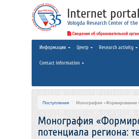
Internet porta
Vologda Research Center of the
Сведения об образовательной орга
Информация
Центр
Research activity
Contact information
Поступления
Монография «Формирование бю
Монография «Формир
потенциала региона: т