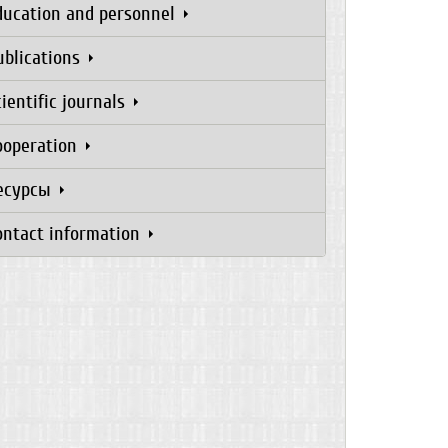
ducation and personnel
ublications
cientific journals
ooperation
есурсы
ontact information