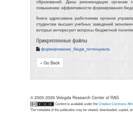
образований. Даны рекомендации органам г
повышению эффективности формирования бюдже
Книга адресована работникам органов управл
студентам высших учебных заведений экономиче
которых интересуют вопросы бюджетной политик
Прикрепленные файлы
формирование_бюдж_потенциала
« Go Back
© 2000-2026 Vologda Research Center of RAS
Content is available under the
Creative Commons Attri
The metadata of the publication may be viewed, downloaded, copied, and