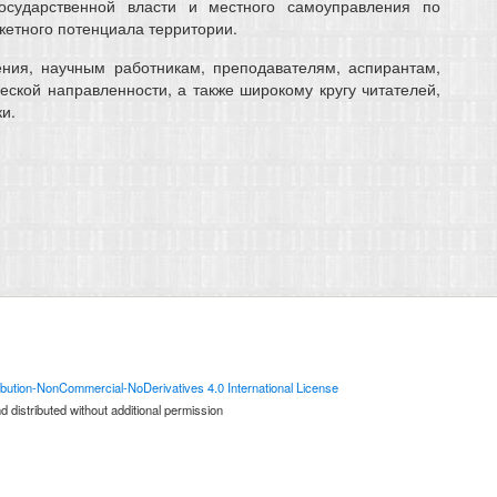
осударственной власти и местного самоуправления по
тного потенциала территории.
ения, научным работникам, преподавателям, аспирантам,
ской направленности, а также широкому кругу читателей,
и.
bution-NonCommercial-NoDerivatives 4.0 International License
 distributed without additional permission