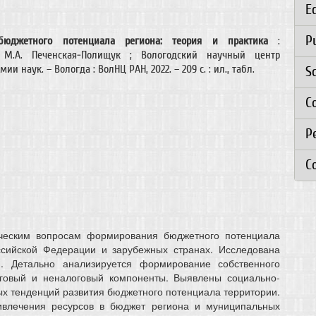
E
P
бюджетного потенциала региона: теория и практика
:
 М.А. Печенская-Полищук ; Вологодский научный центр
ии наук. – Вологда : ВолНЦ РАН, 2022. – 209 с. : ил., табл.
S
C
Р
C
ческим вопросам формирования бюджетного потенциала
ссийской Федерации и зарубежных странах. Исследована
. Детально анализируется формирование собственного
оговый и неналоговый компоненты. Выявлены социально-
х тенденций развития бюджетного потенциала территории.
влечения ресурсов в бюджет региона и муниципальных