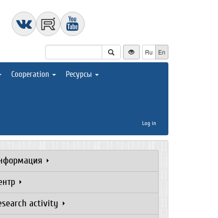
Ru
En
Cooperation
Ресурсы
Log in
нформация
ентр
esearch activity