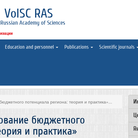
l
VolSC RAS
 Russian Academy of Sciences
низации
Education and personnel
Publications
Scientific journals
И
джетного потенциала региона: теория и практика»...
Ц
ование бюджетного
еория и практика»
R