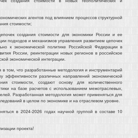
чек создания стоимости в новых геополитических и
кономических агентов под влиянием процессов структурной
ания стоимости;
епочек создания стоимости для экономики России и ее
ции подходов и механизмов управления развитием цепочек
льно к экономической политике Российской Федерации в
вития России, реинтеграции новых регионов в российское
ской экономической интеграции.
я в том, что разработанные методология и инструментарий
ку эффективности различных направлений экономической
ния стоимости, создают основу для количественного
тики на базе расчетов с использованием межотраслевых,
делей. Разработанная методология может применяться для
следований в целом по экономике и на отраслевом уровне.
няться в 2024-2026 годах научной группой в составе 10
лизации проекта!