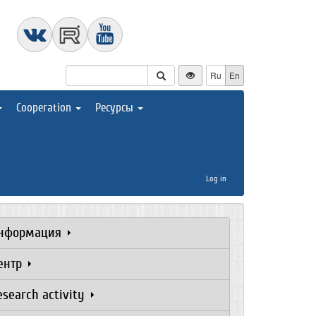
Ru
En
Cooperation
Ресурсы
Log in
нформация
ентр
esearch activity