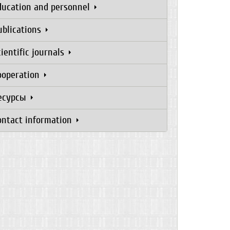
ducation and personnel
ublications
cientific journals
ooperation
есурсы
ontact information