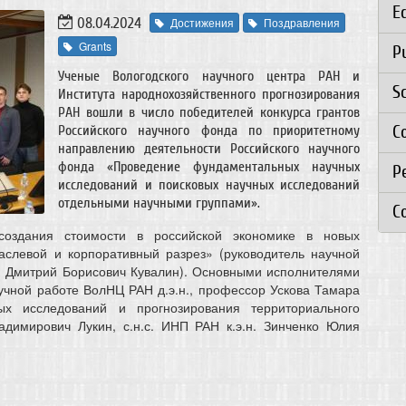
E
08.04.2024
Достижения
Поздравления
Grants
P
Ученые Вологодского научного центра РАН и
S
Института народнохозяйственного прогнозирования
РАН вошли в число победителей конкурса грантов
C
Российского научного фонда по приоритетному
направлению деятельности Российского научного
фонда «Проведение фундаментальных научных
Р
исследований и поисковых научных исследований
отдельными научными группами».
C
оздания стоимости в российской экономике в новых
раслевой и корпоративный разрез» (руководитель научной
н. Дмитрий Борисович Кувалин). Основными исполнителями
учной работе ВолНЦ РАН д.э.н., профессор Ускова Тамара
ых исследований и прогнозирования территориального
ладимирович Лукин, с.н.с. ИНП РАН к.э.н. Зинченко Юлия