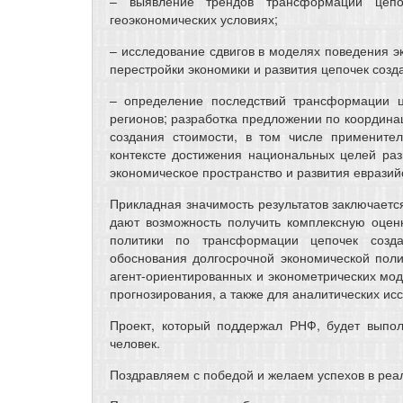
– выявление трендов трансформации цепо
геоэкономических условиях;
– исследование сдвигов в моделях поведения э
перестройки экономики и развития цепочек созд
– определение последствий трансформации ц
регионов; разработка предложении по координа
создания стоимости, в том числе примените
контексте достижения национальных целей раз
экономическое пространство и развития евразий
Прикладная значимость результатов заключаетс
дают возможность получить комплексную оцен
политики по трансформации цепочек созда
обоснования долгосрочной экономической поли
агент-ориентированных и эконометрических мо
прогнозирования, а также для аналитических ис
Проект, который поддержал РНФ, будет выпол
человек.
Поздравляем с победой и желаем успехов в реа