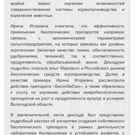
крайне важно изучение возможностей
совершенствования системы кормопроизводства и
кормления животных.
Ирина Игоревна отметила, что эффективность
применения биологических препаратов напрямую
связана с экономическими параметрами
сельхозпредприятия, на которых завязаны как уровень
агротехники (включая качество семян, обеспеченность
удобрениями, техникой), так и, соответственно,
продуктивность обрабатываемой земли. Докладчик
подробно описала опыт Мирового и Российского рынков
биологических средств агропроизводства. Далее в
качестве примера Ирина Игоревна рассмотрела
действие препарата «БисолбиСан», а также обратилась
к опыту по изучению действия микробиологических
препаратов на рост и продуктивность культур в условиях
Вологодской области.
В заключительной части доклада был представлен
подробный рассказ об алгоритме создания собственного
биологического препарата в рамках деятельности
лаборатории биоэкономики и устойчивого развития, с