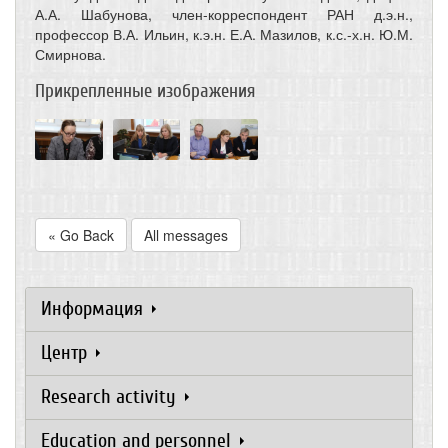
А.А. Шабунова, член-корреспондент РАН д.э.н.,
профессор В.А. Ильин, к.э.н. Е.А. Мазилов, к.с.-х.н. Ю.М.
Смирнова.
Прикрепленные изображения
« Go Back
All messages
Информация
Центр
Research activity
Education and personnel