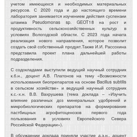
учетом имеющихся и необходимых материальных
ресурсов. С 2020 года и до настоящего времени
лаборатория занимается изучением действия суспензии
штамма Pseudomonas sp. GEOT18 на рост и
продуктивность сельскохозяйственных культур в
условиях Вологодской области. С 2023 года начата
реализация нового направления, которое позволит
создать свой собственный продукт.Также И.И. Рассохина
представила проект плана дальнейшей работы
подразделения.
С содокладами выступили ведущий научный сотрудник
к.б.н., доцент А.В. Платонов на тему «Возможности
использования биопрепаратов на основе Bacillus subtilis
в сельском хозяйстве» и ведущий научный сотрудник
к.с.-х.н. В.В. Вахрушева (тема доклада – «Изучить
влияние различных доз минеральных удобрений и
микробиологических препаратов на формирование
пастбищных агрофитоценозов первого года
пользования в условиях Европейского Севера
Российской Федерации»).
В обсуждении доклада приняли участие д.э.н., доцент