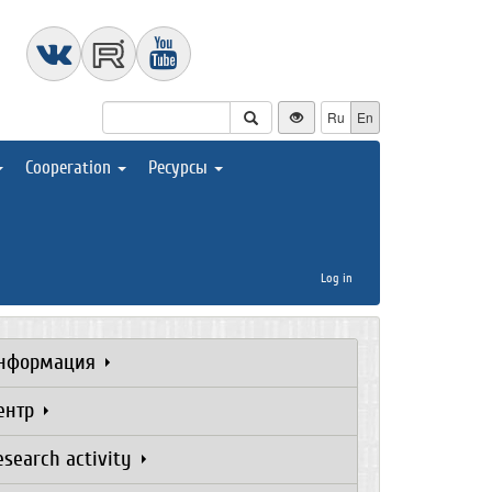
Ru
En
Cooperation
Ресурсы
Log in
нформация
ентр
esearch activity