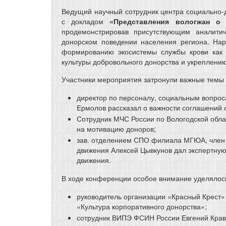
Ведущий научный сотрудник центра социально-д
с докладом
«Представления вологжан о
продемонстрировав присутствующим аналити
донорском поведении населения региона. Нар
формированию экосистемы службы крови как 
культуры добровольного донорства и укреплени
Участники мероприятия затронули важные темы 
директор по персоналу, социальным вопро
Ермолов рассказал о важности соглашений о
Сотрудник МЧС России по Вологодской обла
на мотивацию доноров;
зав. отделением СПО филиала МГЮА, член 
движения Алексей Цывкунов дал экспертную
движения.
В ходе конференции особое внимание уделялось
руководитель организации «Красный Крест»
«Культура корпоративного донорства»;
сотрудник ВИПЭ ФСИН России Евгений Кравцо