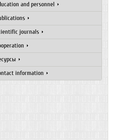
ducation and personnel
ublications
cientific journals
ooperation
есурсы
ontact information