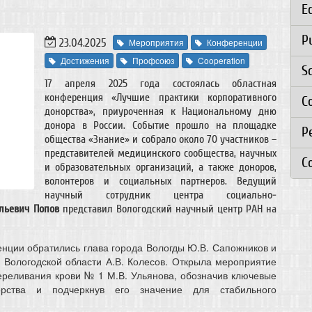
E
P
23.04.2025
Мероприятия
Конференции
Достижения
Профсоюз
Cooperation
S
17 апреля 2025 года состоялась областная
конференция «Лучшие практики корпоративного
C
донорства», приуроченная к Национальному дню
донора в России. Событие прошло на площадке
Р
общества «Знание» и собрало около 70 участников –
представителей медицинского сообщества, научных
C
и образовательных организаций, а также доноров,
волонтеров и социальных партнеров. Ведущий
научный сотрудник центра социально-
льевич Попов
представил Вологодский научный центр РАН на
нции обратились глава города Вологды Ю.В. Сапожников и
 Вологодской области А.В. Колесов. Открыла мероприятие
ереливания крови № 1 М.В. Ульянова, обозначив ключевые
орства и подчеркнув его значение для стабильного