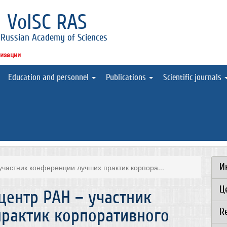
l
VolSC RAS
 Russian Academy of Sciences
низации
Education and personnel
Publications
Scientific journals
И
участник конференции лучших практик корпора...
Ц
центр РАН – участник
рактик корпоративного
R