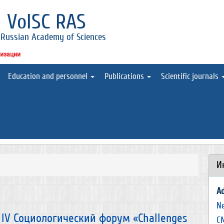
l
VolSC RAS
 Russian Academy of Sciences
низации
Education and personnel
Publications
Scientific journals
И
A
N
я IV Социологический форум «Challenges
С