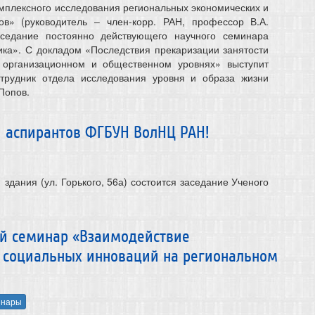
плексного исследования региональных экономических и
ов» (руководитель – член-корр. РАН, профессор В.А.
аседание постоянно действующего научного семинара
ка». С докладом «Последствия прекаризации занятости
 организационном и общественном уровнях» выступит
трудник отдела исследования уровня и образа жизни
 Попов.
 аспирантов ФГБУН ВолНЦ РАН!
 здания (ул. Горького, 56а) состоится заседание Ученого
ный семинар «Взаимодействие
я социальных инноваций на региональном
инары