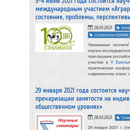
3-4 июня 2021 года состоится нау
международным участием «Аграрн
состояние, проблемы, перспектив
28.01.2021
Конф
Conferences SZNIIM
Уважаемые коллеги
научно-исследователь
приглашаем российск
участию в
V Емелья
практическая конфе
современном этапе: 
29 января 2021 года состоится на
прекаризации занятости на инди
общественном уровнях»
28.01.2021
Сем
29 января 2021 г. (