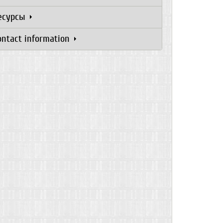
есурсы
ontact information