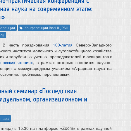
чно-практическая конференция с
ая наука на современном этапе:
ы»
еренции
Конференции ВолНЦ РАН
LPH
! В честь празднования
100-летия
Северо-Западного
ского института молочного и лугопастбищного хозяйства
их и зарубежных ученых, преподавателей и аспирантов к
новских чтениях
, в рамках которых состоится научно-
ренция с международным участием «Аграрная наука на
состояние, проблемы, перспективы».
учный семинар «Последствия
видуальном, организационном и
инары
пятница) в 15.30 на платформе «Zoom» в рамках научной