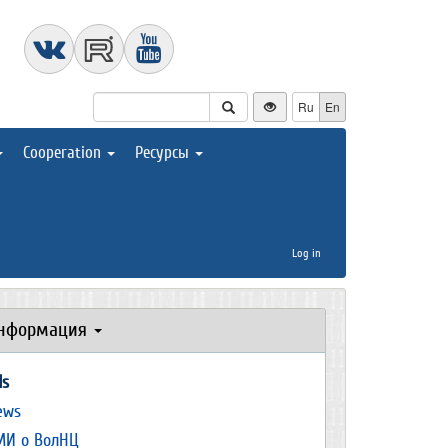
Ru
En
Cooperation
Ресурсы
Log in
нформация
ds
ews
МИ о ВолНЦ