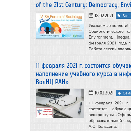
of the 21st Century: Democracy, Envi
18.02.2021
Scien
Уважаемые коллеги! 
Социологического ф
Environment, Inequal
февраля 2021 года п
Работа сессий вперв
11 февраля 2021 г. состоится об
наполнение учебного курса в ин
ВолНЦ РАН»
10.02.2021
Сем
11 февраля 2021 г.
состоится обучаю
аспирантуры «Оформ
образовательной сре
А.С. Кельсина.