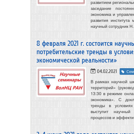
развитием региональн
заседание постоян
экономика и управле
развития института
научный сотрудник Н
8 февраля 2021 г. состоится науч
потребительские тренды в услов
экономической реальности»
04.02.2021
Сем
В рамках научной ш
территорий» (руково
13:30 в режиме онл
экономика». С док
тренды в условиях
выступит научный 
процессов и эффекти