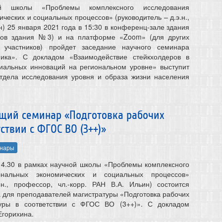
й школы «Проблемы комплексного исследования
ческих и социальных процессов» (руководитель – д.э.н.,
) 25 января 2021 года в 15:30 в конференц-зале здания
ков здания №3) и на платформе «Zoom» (для других
 участников) пройдет заседание научного семинара
ика». С докладом «Взаимодействие стейкхолдеров в
циальных инноваций на региональном уровне» выступит
отдела исследования уровня и образа жизни населения
ающий семинар «Подготовка рабочих
ствии с ФГОС ВО (3++)»
нары
14.30
в рамках научной школы «Проблемы комплексного
ональных экономических и социальных процессов»
.н., профессор, чл.-корр. РАН В.А. Ильин) состоится
для преподавателей магистратуры «Подготовка рабочих
туры в соответствии с ФГОС ВО (3++)». С докладом
Егорихина.