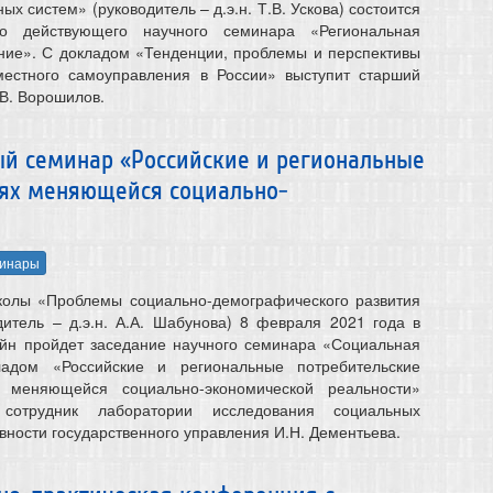
ых систем» (руководитель – д.э.н. Т.В. Ускова) состоится
но действующего научного семинара «Региональная
ние». С докладом «Тенденции, проблемы и перспективы
 местного самоуправления в России» выступит старший
.В. Ворошилов.
ный семинар «Российские и региональные
иях меняющейся социально-
инары
колы «Проблемы социально-демографического развития
дитель – д.э.н. А.А. Шабунова) 8 февраля 2021 года в
айн пройдет заседание научного семинара «Социальная
ладом «Российские и региональные потребительские
 меняющейся социально-экономической реальности»
сотрудник лаборатории исследования социальных
вности государственного управления И.Н. Дементьева.