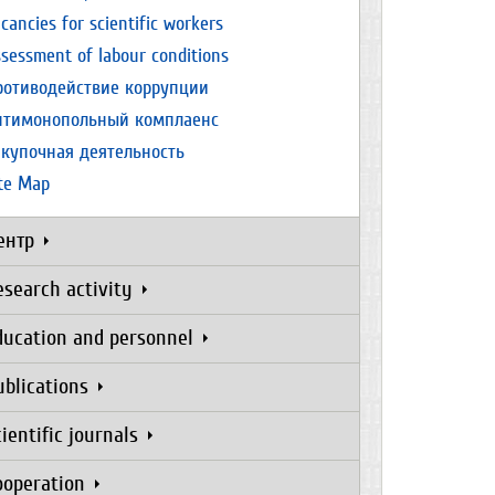
cancies for scientific workers
sessment of labour conditions
ротиводействие коррупции
нтимонопольный комплаенс
акупочная деятельность
ite Map
ентр
esearch activity
ducation and personnel
ublications
cientific journals
ooperation