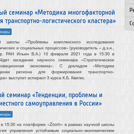
Р
учный семинар «Методика многофакторной
 транспортно-логистического кластера»
C
инары
й школы «Проблемы комплексного исследования
ческих и социальных процессов» (руководитель – д.э.н.,
рр. РАН Ильин В.А.) 10 февраля 2021 года в 15:30 в
йдет заседание научного семинара «Стратегическое
овационная экономика». С докладом «Методика
ценки региона для формирования транспортно-
ра» выступит аспирант 3 курса К.Б. Квитко.
ный семинар «Тенденции, проблемы и
местного самоуправления в России»
инары
 в 15:30 на платформе «Zoom» в рамках научной школы
гия управления устойчивым социально-экономическим