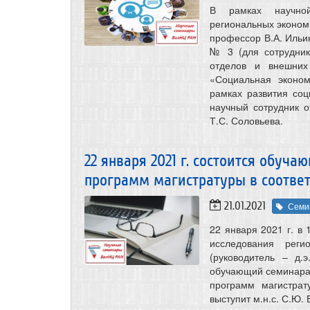
В рамках научно
региональных экономи
профессор В.А. Ильин
№ 3 (для сотрудни
отделов и внешних
«Социальная эконом
рамках развития со
научный сотрудник 
Т.С. Соловьева.
22 января 2021 г. состоится обуч
программ магистратуры в соответ
21.01.2021
Семи
22 января 2021 г. в 
исследования реги
(руководитель – д.э
обучающий семинара 
программ магистра
выступит м.н.с. С.Ю. 