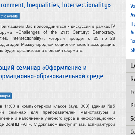
ronment, Inequalities, Intersectionality»
Va
As
tific events
П
Приглашаем Вас присоединиться к дискуссии в рамках IV
орума «Challenges of the 21st Century: Democracy,
А
ities, Intersectionality», который пройдет с 23 по 28
З
од эгидой Международной социологической ассоциации.
S
ые будет организована в онлайн формате.
Ц
учающий семинар «Оформление и
формационно-образовательной среде
R
E
инары
P
 в 11:00 в компьютерном классе (ауд. 303) здания №5
щий семинар для преподавателей магистратуры и
ление и наполнение учебного курса в информационно-
S
де ВолНЦ РАН». С докладом выступит зав. аспирантурой
C