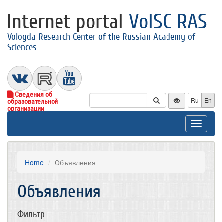
Internet portal
VolSC RAS
Vologda Research Center of the Russian Academy of
Sciences
Сведения об
Ru
En
образовательной
организации
Toggle
navigat
Home
Объявления
Объявления
Фильтр