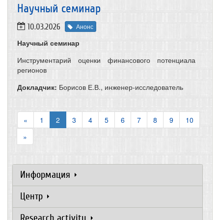
​Научный семинар
10.03.2026
Анонс
Научный семинар
Инструментарий оценки финансового потенциала
регионов
Докладчик:
Борисов Е.В., инженер-исследователь
«
1
2
3
4
5
6
7
8
9
10
»
Информация
Центр
Research activity