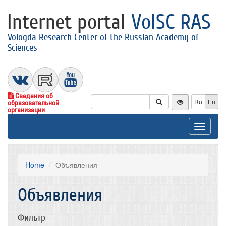
Internet portal
VolSC RAS
Vologda Research Center of the Russian Academy of
Sciences
Сведения об
Ru
En
образовательной
организации
Toggle
navigat
Home
Объявления
Объявления
Фильтр