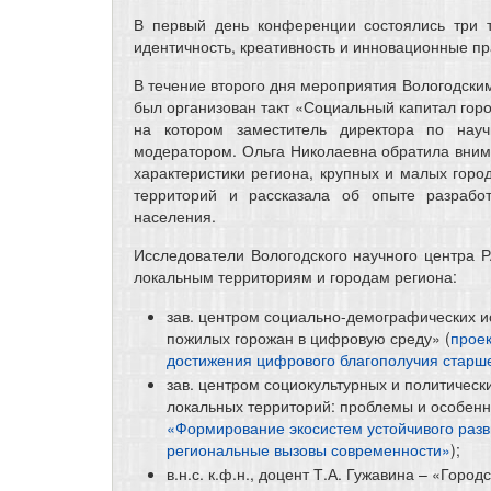
В первый день конференции состоялись три т
идентичность, креативность и инновационные пр
В течение второго дня мероприятия Вологодски
был организован такт «Социальный капитал горо
на котором заместитель директора по научн
модератором. Ольга Николаевна обратила вним
характеристики региона, крупных и малых горо
территорий и рассказала об опыте разработ
населения.
Исследователи Вологодского научного центра 
локальным территориям и городам региона:
зав. центром социально-демографических исс
пожилых горожан в цифровую среду» (
прое
достижения цифрового благополучия старш
зав. центром социокультурных и политических
локальных территорий: проблемы и особенн
«Формирование экосистем устойчивого разви
региональные вызовы современности»
);
в.н.с. к.ф.н., доцент Т.А. Гужавина – «Горо