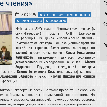
е чтения»
E
P
18.03.2025
Участие в научных мероприятиях
Scientific events
Cooperation
S
14-15 марта 2025 года в Леонтьевском центре (г.
Санкт-Петербург) прошла XXIII Ежегодная
C
конференция из цикла «Леонтьевские чтения».
Тематика текущего года – инновационные практики
Р
российских городов. Заместитель директора по
научной работе к.э.н., доцент
Ольга Николаевна
C
Калачикова
, заведующий центром социально-
демографических исследований, в.н.с. к.э.н.
Мария
Андреевна Груздева
, заведующий центром
н.с. к.э.н.
Ксения Евгеньевна Косыгина
, в.н.с. к.ф.н., доцент
Эдуардовна Жданова
и м.н.с.
Николай Николаевич Ясников
онференции.
тактов, 2 экспертные сессии, а также презентация сборника
ором собраны материалы предыдущей конференции. На
чных и вузовских организаций, некоммерческого сектора,
енности, интересующейся вопросами городского развития.