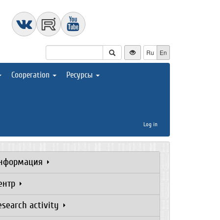
Ru
En
Cooperation
Ресурсы
Log in
нформация
ентр
esearch activity