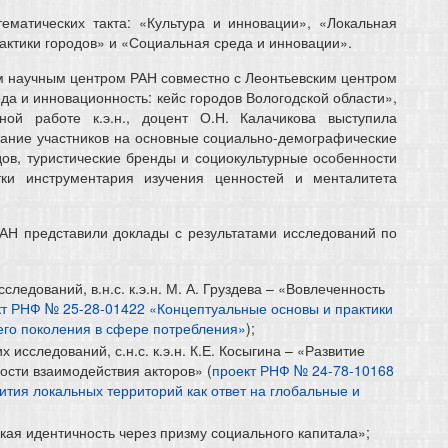
ематических такта: «Культура и инновации», «Локальная
актики городов» и «Социальная среда и инновации».
м научным центром РАН совместно с Леонтьевским центром
да и инновационность: кейс городов Вологодской области»,
ой работе к.э.н., доцент О.Н. Калачикова выступила
ание участников на основные социально-демографические
дов, туристические бренды и социокультурные особенности
ки инструментария изучения ценностей и менталитета
РАН представили доклады с результатами исследований по
ледований, в.н.с. к.э.н. М. А. Груздева – «Вовлеченность
кт РНФ № 25-28-01422 «Концептуальные основы и практики
его поколения в сфере потребления»
);
 исследований, с.н.с. к.э.н. К.Е. Косыгина – «Развитие
ости взаимодействия акторов» (
проект РНФ № 24-78-10168
тия локальных территорий как ответ на глобальные и
дская идентичность через призму социального капитала»;