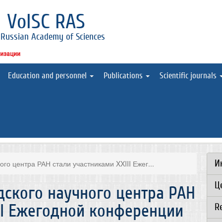
l
VolSC RAS
 Russian Academy of Sciences
низации
Education and personnel
Publications
Scientific journals
И
го центра РАН стали участниками XXIII Ежег...
Ц
дского научного центра РАН
II Ежегодной конференции
R