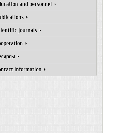
ducation and personnel
ublications
cientific journals
ooperation
есурсы
ontact information